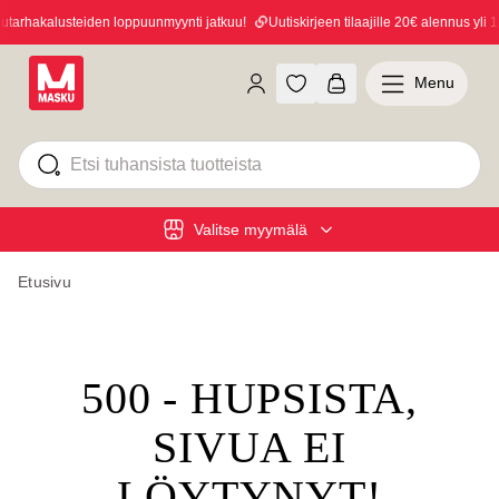
arhakalusteiden loppuunmyynti jatkuu!
Uutiskirjeen tilaajille 20€ alennus yli 10
Menu
Valitse myymälä
Etusivu
500 - HUPSISTA,
SIVUA EI
LÖYTYNYT!