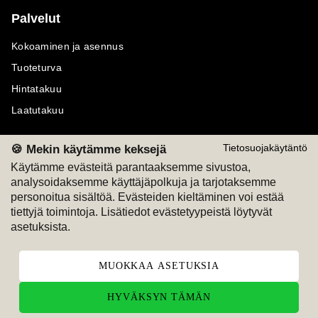
Palvelut
Kokoaminen ja asennus
Tuoteturva
Hintatakuu
Laatutakuu
🍪 Mekin käytämme keksejä
Tietosuojakäytäntö
Käytämme evästeitä parantaaksemme sivustoa,
analysoidaksemme käyttäjäpolkuja ja tarjotaksemme
Maksutavat
Seuraa meitä
personoitua sisältöä. Evästeiden kieltäminen voi estää
tiettyjä toimintoja. Lisätiedot evästetyypeistä löytyvät
M
A
SKU
M
A
SKU
asetuksista.
T
ili
L
a
s
ku
MUOKKAA ASETUKSIA
HYVÄKSYN TÄMÄN