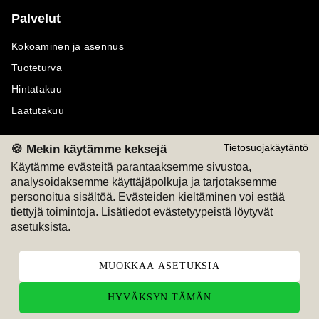
Palvelut
Kokoaminen ja asennus
Tuoteturva
Hintatakuu
Laatutakuu
🍪 Mekin käytämme keksejä
Tietosuojakäytäntö
Käytämme evästeitä parantaaksemme sivustoa,
analysoidaksemme käyttäjäpolkuja ja tarjotaksemme
Maksutavat
Seuraa meitä
personoitua sisältöä. Evästeiden kieltäminen voi estää
tiettyjä toimintoja. Lisätiedot evästetyypeistä löytyvät
M
A
SKU
M
A
SKU
asetuksista.
T
ili
L
a
s
ku
MUOKKAA ASETUKSIA
HYVÄKSYN TÄMÄN