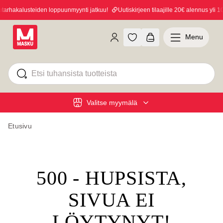
rhakalusteiden loppuunmyynti jatkuu!
Uutiskirjeen tilaajille 20€ alennus yli 10
Menu
Valitse myymälä
Etusivu
500 - HUPSISTA,
SIVUA EI
LÖYTYNYT!