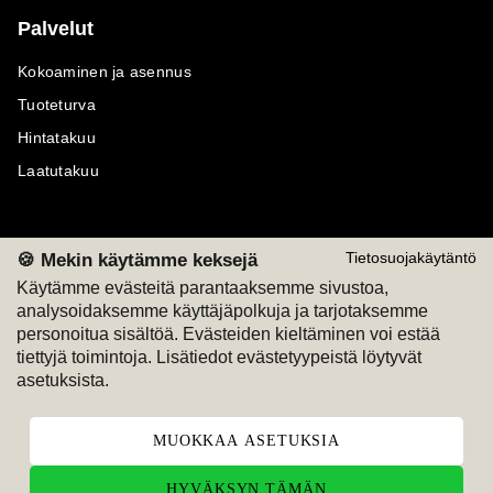
Palvelut
Kokoaminen ja asennus
Tuoteturva
Hintatakuu
Laatutakuu
🍪 Mekin käytämme keksejä
Tietosuojakäytäntö
Maksutavat
Seuraa meitä
Käytämme evästeitä parantaaksemme sivustoa,
analysoidaksemme käyttäjäpolkuja ja tarjotaksemme
personoitua sisältöä. Evästeiden kieltäminen voi estää
M
A
SKU
M
A
SKU
T
ili
L
a
s
ku
tiettyjä toimintoja. Lisätiedot evästetyypeistä löytyvät
asetuksista.
MUOKKAA ASETUKSIA
HYVÄKSYN TÄMÄN