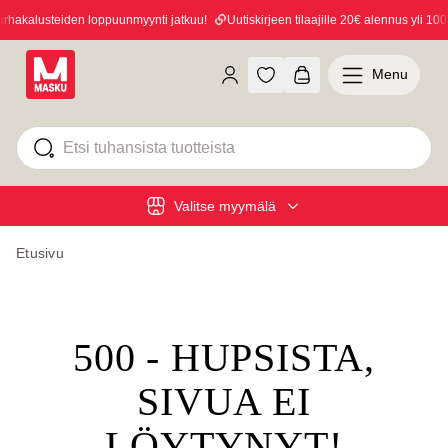
hakalusteiden loppuunmyynti jatkuu!
Uutiskirjeen tilaajille 20€ alennus yli 100€
Menu
Valitse myymälä
Etusivu
500 - HUPSISTA,
SIVUA EI
LÖYTYNYT!