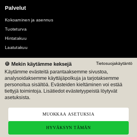
Palvelut
Kokoaminen ja asennus
Tuoteturva
Hintatakuu
Laatutakuu
🍪 Mekin käytämme keksejä
Tietosuojakäytäntö
Käytämme evästeitä parantaaksemme sivustoa,
analysoidaksemme käyttäjäpolkuja ja tarjotaksemme
Maksutavat
Seuraa meitä
personoitua sisältöä. Evästeiden kieltäminen voi estää
tiettyjä toimintoja. Lisätiedot evästetyypeistä löytyvät
M
A
SKU
M
A
SKU
asetuksista.
T
ili
L
a
s
ku
MUOKKAA ASETUKSIA
HYVÄKSYN TÄMÄN