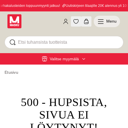
hakalusteiden loppuunmyynti jatkuu!
Uutiskirjeen tilaajille 20€ alennus yli 100€
Menu
Valitse myymälä
Etusivu
500 - HUPSISTA,
SIVUA EI
LÖYTYNYT!