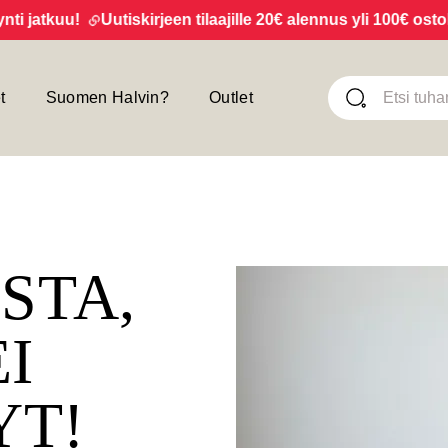
atkuu!
Uutiskirjeen tilaajille 20€ alennus yli 100€ ostoksis
t
Suomen Halvin?
Outlet
ISTA,
EI
YT!