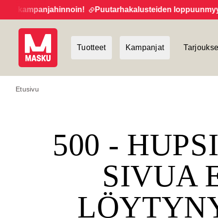
t kampanjahinnoin!
Puutarhakalusteiden loppuunmyynti j
Tuotteet
Kampanjat
Tarjoukse
Etusivu
500 - HUPS
SIVUA 
LÖYTYN