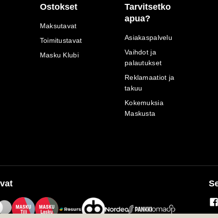
Ostokset
Tarvitsetko
apua?
Maksutavat
Asiakaspalvelu
Toimitustavat
Vaihdot ja
Masku Klubi
palautukset
Reklamaatiot ja
takuu
Kokemuksia
Maskusta
vat
Se
M
A
SKU
M
A
SKU
T
ili
L
a
s
ku