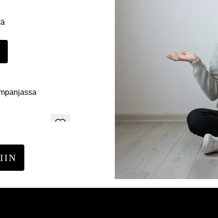
yä
E
ampanjassa
IIN