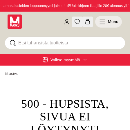
arhakalusteiden loppuunmyynti jatkuu!
Uutiskirjeen tilaajille 20€ alennus yli 10
Menu
Valitse myymälä
Etusivu
500 - HUPSISTA,
SIVUA EI
LÖYTYNYT!