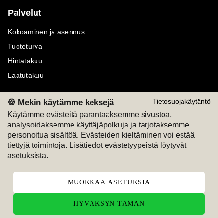
Palvelut
Kokoaminen ja asennus
Tuoteturva
Hintatakuu
Laatutakuu
🍪 Mekin käytämme keksejä
Tietosuojakäytäntö
Käytämme evästeitä parantaaksemme sivustoa,
analysoidaksemme käyttäjäpolkuja ja tarjotaksemme
Maksutavat
Seuraa meitä
personoitua sisältöä. Evästeiden kieltäminen voi estää
tiettyjä toimintoja. Lisätiedot evästetyypeistä löytyvät
M
A
SKU
M
A
SKU
asetuksista.
T
ili
L
a
s
ku
MUOKKAA ASETUKSIA
HYVÄKSYN TÄMÄN