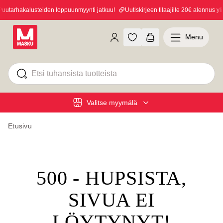
utarhakalusteiden loppuunmyynti jatkuu!
Uutiskirjeen tilaajille 20€ alennus yli
Menu
Valitse myymälä
Etusivu
500 - HUPSISTA,
SIVUA EI
LÖYTYNYT!