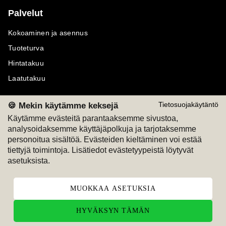
Palvelut
Kokoaminen ja asennus
Tuoteturva
Hintatakuu
Laatutakuu
🍪 Mekin käytämme keksejä
Tietosuojakäytäntö
Käytämme evästeitä parantaaksemme sivustoa,
analysoidaksemme käyttäjäpolkuja ja tarjotaksemme
Maksutavat
Seuraa meitä
personoitua sisältöä. Evästeiden kieltäminen voi estää
tiettyjä toimintoja. Lisätiedot evästetyypeistä löytyvät
M
A
SKU
M
A
SKU
asetuksista.
T
ili
L
a
s
ku
MUOKKAA ASETUKSIA
HYVÄKSYN TÄMÄN