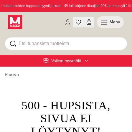
hakalusteiden loppuunmyynti jatkuu!
Uutiskirjeen tilaajille 20€ alennus yli 100€
Menu
Valitse myymälä
Etusivu
500 - HUPSISTA,
SIVUA EI
LÖYTYNYT!