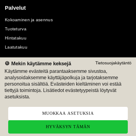
Palvelut
Kokoaminen ja asennus
Tuoteturva
Hintatakuu
Laatutakuu
🍪 Mekin käytämme keksejä
Tietosuojakäytäntö
Käytämme evästeitä parantaaksemme sivustoa,
analysoidaksemme käyttäjäpolkuja ja tarjotaksemme
Maksutavat
Seuraa meitä
personoitua sisältöä. Evästeiden kieltäminen voi estää
tiettyjä toimintoja. Lisätiedot evästetyypeistä löytyvät
M
A
SKU
M
A
SKU
asetuksista.
T
ili
L
a
s
ku
MUOKKAA ASETUKSIA
HYVÄKSYN TÄMÄN