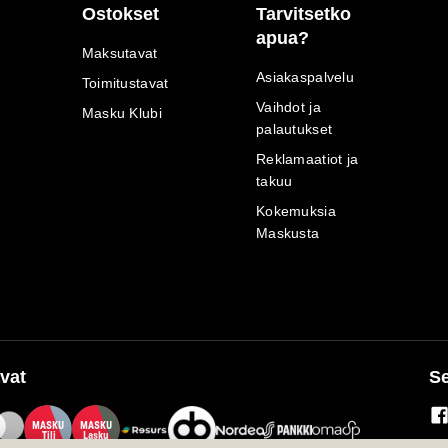
Ostokset
Tarvitsetko
apua?
Maksutavat
Asiakaspalvelu
Toimitustavat
Vaihdot ja
Masku Klubi
palautukset
Reklamaatiot ja
takuu
Kokemuksia
Maskusta
vat
Se
M
A
SKU
M
A
SKU
T
ili
L
a
s
ku