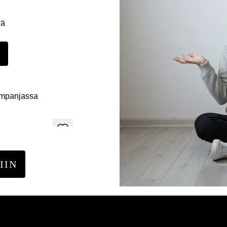
yä
E
ampanjassa
IIN