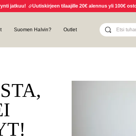
jatkuu!
Uutiskirjeen tilaajille 20€ alennus yli 100€ ostoksi
t
Suomen Halvin?
Outlet
ISTA,
EI
YT!