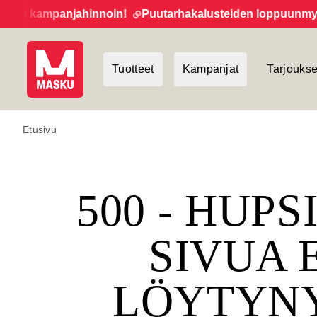
et kampanjahinnoin!
Puutarhakalusteiden loppuunmyynti 
Tuotteet
Kampanjat
Tarjoukse
Etusivu
500 - HUPS
SIVUA 
LÖYTYN