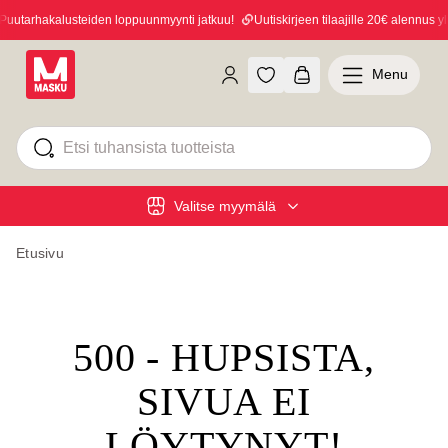
uutarhakalusteiden loppuunmyynti jatkuu!
Uutiskirjeen tilaajille 20€ alennus yli
Menu
Valitse myymälä
Etusivu
500 - HUPSISTA,
SIVUA EI
LÖYTYNYT!