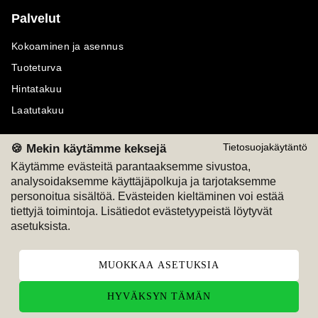
Palvelut
Kokoaminen ja asennus
Tuoteturva
Hintatakuu
Laatutakuu
🍪 Mekin käytämme keksejä
Tietosuojakäytäntö
Käytämme evästeitä parantaaksemme sivustoa,
analysoidaksemme käyttäjäpolkuja ja tarjotaksemme
Maksutavat
Seuraa meitä
personoitua sisältöä. Evästeiden kieltäminen voi estää
tiettyjä toimintoja. Lisätiedot evästetyypeistä löytyvät
M
A
SKU
M
A
SKU
asetuksista.
T
ili
L
a
s
ku
MUOKKAA ASETUKSIA
HYVÄKSYN TÄMÄN