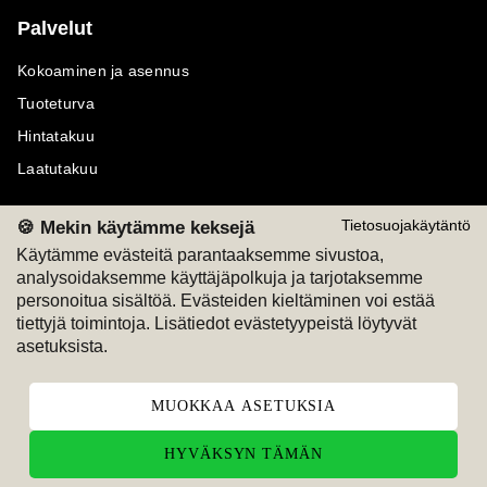
Palvelut
Kokoaminen ja asennus
Tuoteturva
Hintatakuu
Laatutakuu
🍪 Mekin käytämme keksejä
Tietosuojakäytäntö
Käytämme evästeitä parantaaksemme sivustoa,
analysoidaksemme käyttäjäpolkuja ja tarjotaksemme
Maksutavat
Seuraa meitä
personoitua sisältöä. Evästeiden kieltäminen voi estää
tiettyjä toimintoja. Lisätiedot evästetyypeistä löytyvät
M
A
SKU
M
A
SKU
asetuksista.
T
ili
L
a
s
ku
MUOKKAA ASETUKSIA
HYVÄKSYN TÄMÄN