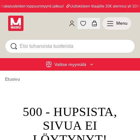
akalusteiden loppuunmyynti jatkuu!
Uutiskirjeen tilaajille 20€ alennus yli 100€ 
Menu
Valitse myymälä
Etusivu
500 - HUPSISTA,
SIVUA EI
LÖYTYNYT!