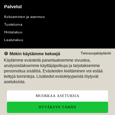
Palvelut
Kokoaminen ja asennus
Tuoteturva
Hintatakuu
Laatutakuu
🍪 Mekin käytämme keksejä
Tietosuojakäytäntö
Käytämme evästeitä parantaaksemme sivustoa,
analysoidaksemme käyttäjäpolkuja ja tarjotaksemme
Maksutavat
Seuraa meitä
personoitua sisältöä. Evästeiden kieltäminen voi estää
tiettyjä toimintoja. Lisätiedot evästetyypeistä löytyvät
M
A
SKU
M
A
SKU
asetuksista.
T
ili
L
a
s
ku
MUOKKAA ASETUKSIA
HYVÄKSYN TÄMÄN