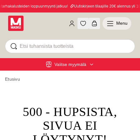
arhakalusteiden loppuunmyynti jatkuu!
Uutiskirjeen tilaajille 20€ alennus yli 10
Menu
Valitse myymälä
Etusivu
500 - HUPSISTA,
SIVUA EI
LÖYTYNYT!