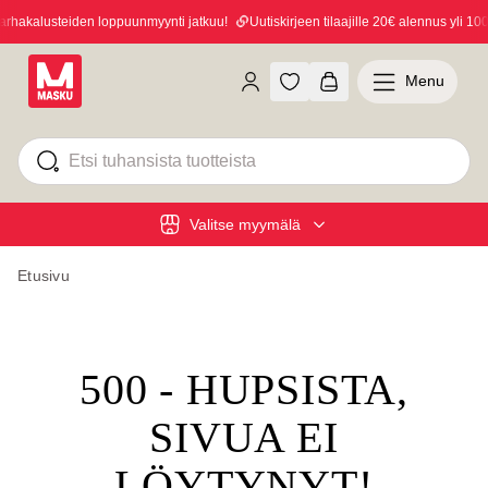
hakalusteiden loppuunmyynti jatkuu!
Uutiskirjeen tilaajille 20€ alennus yli 100€
Menu
Valitse myymälä
Etusivu
500 - HUPSISTA,
SIVUA EI
LÖYTYNYT!