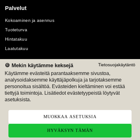
Palvelut
Kokoaminen ja asennus
Tuoteturva
Hintatakuu
Laatutakuu
🍪 Mekin käytämme keksejä
Tietosuojakäytäntö
Käytämme evästeitä parantaaksemme sivustoa,
analysoidaksemme käyttäjäpolkuja ja tarjotaksemme
Maksutavat
Seuraa meitä
personoitua sisältöä. Evästeiden kieltäminen voi estää
tiettyjä toimintoja. Lisätiedot evästetyypeistä löytyvät
M
A
SKU
M
A
SKU
asetuksista.
T
ili
L
a
s
ku
MUOKKAA ASETUKSIA
HYVÄKSYN TÄMÄN