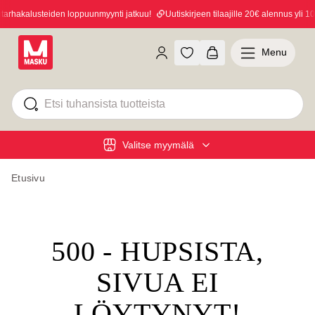
rhakalusteiden loppuunmyynti jatkuu!
Uutiskirjeen tilaajille 20€ alennus yli 100
Menu
Valitse myymälä
Etusivu
500 - HUPSISTA,
SIVUA EI
LÖYTYNYT!