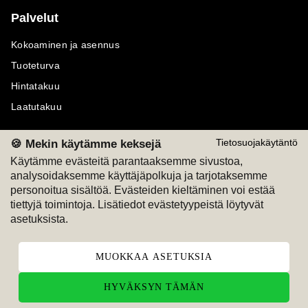
Palvelut
Kokoaminen ja asennus
Tuoteturva
Hintatakuu
Laatutakuu
🍪 Mekin käytämme keksejä
Tietosuojakäytäntö
Käytämme evästeitä parantaaksemme sivustoa,
analysoidaksemme käyttäjäpolkuja ja tarjotaksemme
Maksutavat
Seuraa meitä
personoitua sisältöä. Evästeiden kieltäminen voi estää
tiettyjä toimintoja. Lisätiedot evästetyypeistä löytyvät
M
A
SKU
M
A
SKU
asetuksista.
T
ili
L
a
s
ku
MUOKKAA ASETUKSIA
HYVÄKSYN TÄMÄN