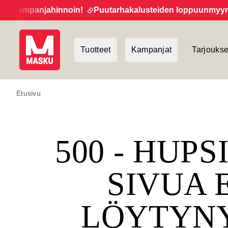
 kampanjahinnoin!
Puutarhakalusteiden loppuunmyynti ja
Tuotteet
Kampanjat
Tarjoukse
Etusivu
500 - HUPS
SIVUA 
LÖYTYN