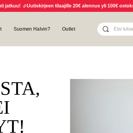
tkuu!
Uutiskirjeen tilaajille 20€ alennus yli 100€ ostoksist
t
Suomen Halvin?
Outlet
ISTA,
EI
YT!