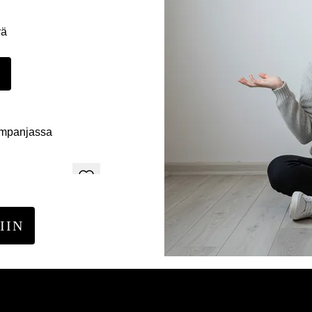
yä
E
ampanjassa
IIN