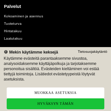
Palvelut
Kokoaminen ja asennus
Tuoteturva
Hintatakuu
Laatutakuu
🍪 Mekin käytämme keksejä
Tietosuojakäytäntö
Käytämme evästeitä parantaaksemme sivustoa,
analysoidaksemme käyttäjäpolkuja ja tarjotaksemme
Maksutavat
Seuraa meitä
personoitua sisältöä. Evästeiden kieltäminen voi estää
tiettyjä toimintoja. Lisätiedot evästetyypeistä löytyvät
M
A
SKU
M
A
SKU
asetuksista.
T
ili
L
a
s
ku
MUOKKAA ASETUKSIA
HYVÄKSYN TÄMÄN