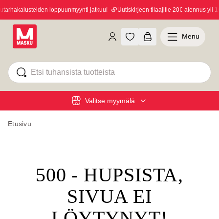
arhakalusteiden loppuunmyynti jatkuu!
Uutiskirjeen tilaajille 20€ alennus yli 10
Menu
Valitse myymälä
Etusivu
500 - HUPSISTA,
SIVUA EI
LÖYTYNYT!