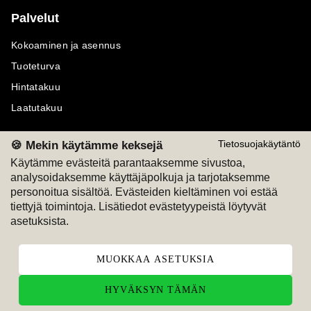
Palvelut
Kokoaminen ja asennus
Tuoteturva
Hintatakuu
Laatutakuu
🍪 Mekin käytämme keksejä
Tietosuojakäytäntö
Käytämme evästeitä parantaaksemme sivustoa,
analysoidaksemme käyttäjäpolkuja ja tarjotaksemme
Maksutavat
Seuraa meitä
personoitua sisältöä. Evästeiden kieltäminen voi estää
tiettyjä toimintoja. Lisätiedot evästetyypeistä löytyvät
M
A
SKU
M
A
SKU
asetuksista.
T
ili
L
a
s
ku
MUOKKAA ASETUKSIA
HYVÄKSYN TÄMÄN