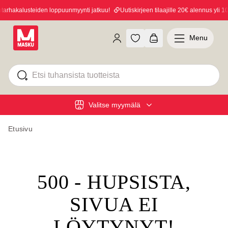
rhakalusteiden loppuunmyynti jatkuu!
Uutiskirjeen tilaajille 20€ alennus yli 100
Menu
Valitse myymälä
Etusivu
500 - HUPSISTA,
SIVUA EI
LÖYTYNYT!