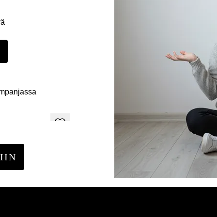
yä
E
ampanjassa
IIN