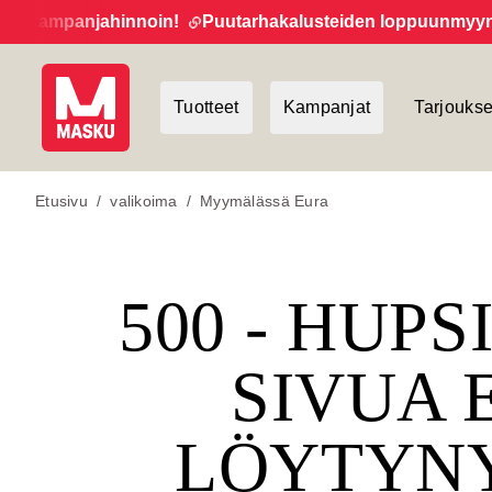
 kampanjahinnoin!
Puutarhakalusteiden loppuunmyynti ja
Tuotteet
Kampanjat
Tarjoukse
Etusivu
/
valikoima
/
Myymälässä Eura
500 - HUPS
SIVUA 
LÖYTYN