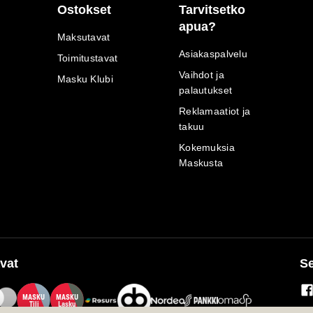
Ostokset
Tarvitsetko
apua?
Maksutavat
Asiakaspalvelu
Toimitustavat
Vaihdot ja
Masku Klubi
palautukset
Reklamaatiot ja
takuu
Kokemuksia
Maskusta
vat
Se
M
A
SKU
M
A
SKU
T
ili
L
a
s
ku