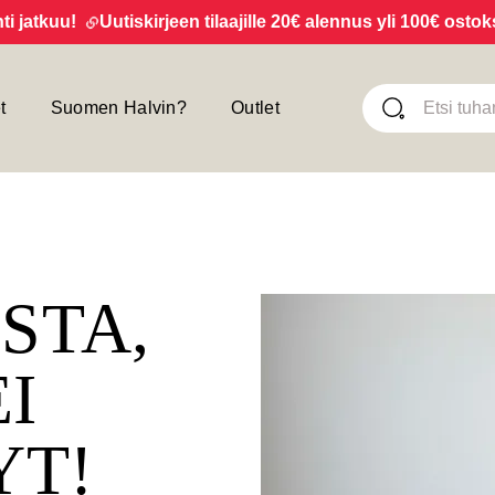
tkuu!
Uutiskirjeen tilaajille 20€ alennus yli 100€ ostoksist
t
Suomen Halvin?
Outlet
ISTA,
EI
YT!