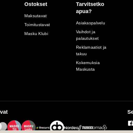
Ostokset
Tarvitsetko
apua?
Maksutavat
Asiakaspalvelu
Toimitustavat
Vaihdot ja
Masku Klubi
palautukset
Reklamaatiot ja
takuu
Kokemuksia
Maskusta
vat
Se
M
A
SKU
M
A
SKU
T
ili
L
a
s
ku