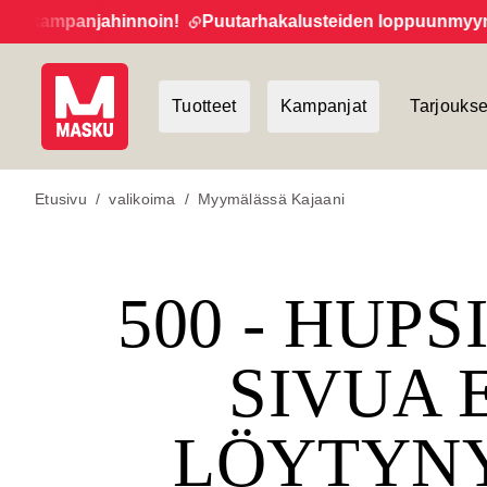
 kampanjahinnoin!
Puutarhakalusteiden loppuunmyynti ja
Tuotteet
Kampanjat
Tarjoukse
Etusivu
/
valikoima
/
Myymälässä Kajaani
500 - HUPS
SIVUA 
LÖYTYN