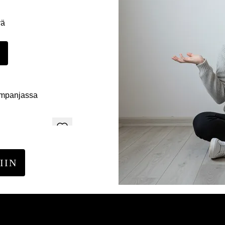
yä
E
ampanjassa
IIN