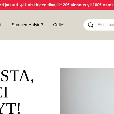
tkuu!
Uutiskirjeen tilaajille 20€ alennus yli 100€ ostoksist
t
Suomen Halvin?
Outlet
ISTA,
EI
YT!