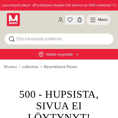
ppuunmyynti jatkuu!
Uutiskirjeen tilaajille 20€ alennus yli 100€ ostoksista! Tilaa
Menu
Valitse myymälä
Etusivu
/
valikoima
/
Myymälässä Raisio
500 - HUPSISTA,
SIVUA EI
LÖYTYNYT!