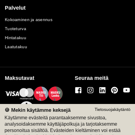
Palvelut
Kokoaminen ja asennus
Tuoteturva
Hintatakuu
Laatutakuu
Maksutavat
Seuraa meitä
M
A
SKU
M
A
SKU
T
ili
L
a
s
ku
🍪 Mekin käytämme keksejä
Tietosuojakäytäntö
Käytämme evästeitä parantaaksemme sivustoa,
analysoidaksemme käyttäjäpolkuja ja tarjotaksemme
personoitua sisältöä. Evästeiden kieltäminen voi estää