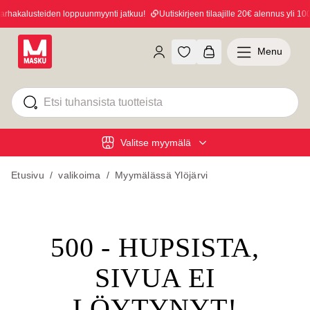
hakalusteiden loppuunmyynti jatkuu!
Uutiskirjeen tilaajille 20€ alennus yli 100€
Menu
Valitse myymälä
Etusivu
/
valikoima
/
Myymälässä Ylöjärvi
500 - HUPSISTA,
SIVUA EI
LÖYTYNYT!