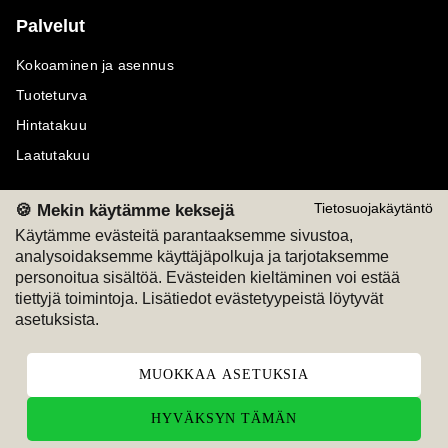
Palvelut
Kokoaminen ja asennus
Tuoteturva
Hintatakuu
Laatutakuu
🍪 Mekin käytämme keksejä
Tietosuojakäytäntö
Käytämme evästeitä parantaaksemme sivustoa,
analysoidaksemme käyttäjäpolkuja ja tarjotaksemme
Maksutavat
Seuraa meitä
personoitua sisältöä. Evästeiden kieltäminen voi estää
tiettyjä toimintoja. Lisätiedot evästetyypeistä löytyvät
M
A
SKU
M
A
SKU
asetuksista.
T
ili
L
a
s
ku
MUOKKAA ASETUKSIA
HYVÄKSYN TÄMÄN