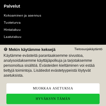
Palvelut
Kokoaminen ja asennus
Tuoteturva
Hintatakuu
Laatutakuu
🍪 Mekin käytämme keksejä
Tietosuojakäytäntö
Käytämme evästeitä parantaaksemme sivustoa,
analysoidaksemme käyttäjäpolkuja ja tarjotaksemme
Maksutavat
Seuraa meitä
personoitua sisältöä. Evästeiden kieltäminen voi estää
tiettyjä toimintoja. Lisätiedot evästetyypeistä löytyvät
M
A
SKU
M
A
SKU
asetuksista.
T
ili
L
a
s
ku
MUOKKAA ASETUKSIA
HYVÄKSYN TÄMÄN