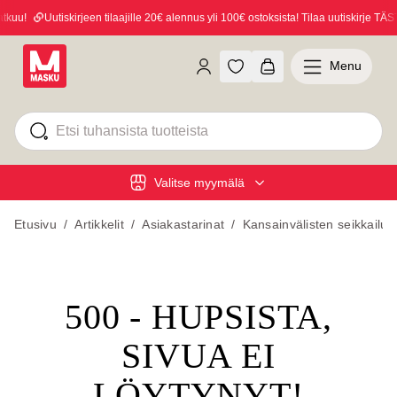
kuu!
Uutiskirjeen tilaajille 20€ alennus yli 100€ ostoksista! Tilaa uutiskirje TÄSTÄ
Menu
Valitse myymälä
Etusivu
/
Artikkelit
/
Asiakastarinat
/
Kansainvälisten seikkailul
500 - HUPSISTA,
SIVUA EI
LÖYTYNYT!