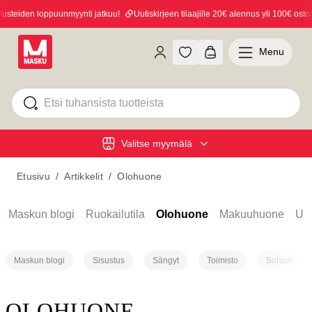
en loppuunmyynti jatkuu!
Uutiskirjeen tilaajille 20€ alennus yli 100€ ostoksista!
Menu
Valitse myymälä
Etusivu
/
Artikkelit
/
Olohuone
Maskun blogi
Ruokailutila
Olohuone
Makuuhuone
Ulk
Maskun blogi
Sisustus
Sängyt
Toimisto
Sohvat
OLOHUONE