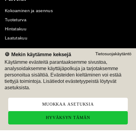
Kokoaminen ja asennus
Tuoteturva
Hintatakuu
Laatutakuu
🍪 Mekin käytämme keksejä
Tietosuojakäytäntö
Käytämme evästeitä parantaaksemme sivustoa,
analysoidaksemme käyttäjäpolkuja ja tarjotaksemme
Maksutavat
Seuraa meitä
personoitua sisältöä. Evästeiden kieltäminen voi estää
tiettyjä toimintoja. Lisätiedot evästetyypeistä löytyvät
M
A
SKU
M
A
SKU
asetuksista.
T
ili
L
a
s
ku
MUOKKAA ASETUKSIA
HYVÄKSYN TÄMÄN