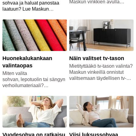
Maskun vinkkien avulla
laatuvaatimukset.
sohvaa ja haluat panostaa
hankit juuri oikean yksilön
laatuun? Lue Maskun
oman olohuoneesi keskiöön.
blogista vinkit, mitä kannattaa
Paras sohva löytyy, kun
ottaa huomioon laadukkaan
pohdit tarkkaan, millaisia
sohvan valinnassa, ja mitkä
ominaisuuksia sohvaltasi
ovat yleisimmät virheet
odotat!
kalusteostoksilla.
Huonekalukankaan
Näin valitset tv-tason
valintaopas
Mietityttääkö tv-tason valinta?
Maskun vinkeillä onnistut
Miten valita
valitsemaan täydellisen tv-
sohvan, lepotuolin tai sängyn
tason omaan
verhoilumateriaali?
olohuoneeseesi.
Pehmeiden huonekalujen
kankaiden huolellinen valinta
on tärkeää, onhan sohva ja
lepotuoli monen kodin sydän
ja sängyssä taas vietämme
ison osan vuorokaudesta.
Näiden kalusteiden toivoisi
kestävän useita vuosia.
Vuodesohva on ratkaisu
Viisi luksussohvaa