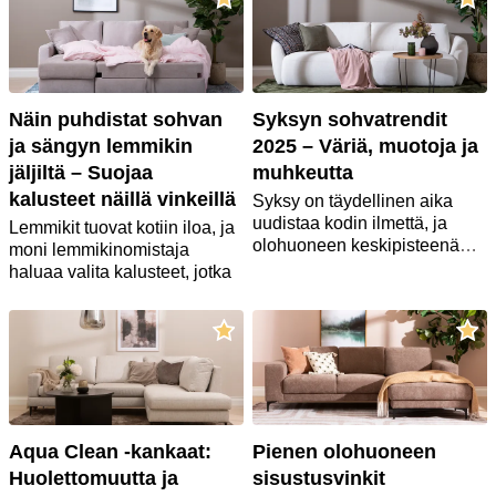
Näin puhdistat sohvan
Syksyn sohvatrendit
ja sängyn lemmikin
2025 – Väriä, muotoja ja
jäljiltä – Suojaa
muhkeutta
kalusteet näillä vinkeillä
Syksy on täydellinen aika
uudistaa kodin ilmettä, ja
Lemmikit tuovat kotiin iloa, ja
olohuoneen keskipisteenä
moni lemmikinomistaja
toimii usein sohva. Me
haluaa valita kalusteet, jotka
Maskussa haluamme tarjota
kestävät myös eläinystävien
asiantuntevaa apua juuri
käsittelyssä. Erityisesti
oikean sohvan valinnassa –
sohva, nojatuoli
ja
sänky
olipa tyylisi sitten moderni,
keräävät karvoja, tahroja ja
skandinaavinen tai
toisinaan hajuja
perinteinen. Tänä syksynä
muistutukseksi rakkaasta
sohvien värit, muodot ja
lemmikistäsi.
materiaalit ovat entistä
Onneksi saat pidettyä
Aqua Clean -kankaat:
Pienen olohuoneen
luonnonläheisempiä,
kalusteesi siistissä kunnossa,
Huolettomuutta ja
sisustusvinkit
lämpimämpiä ja kutsuvampia.
kun kiinnität huomioita