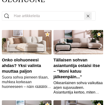
Hae artikkeleita
Onko olohuoneesi
Tällaisen sohvan
ahdas? Yksi valinta
asiantuntija ostaisi itse
muuttaa paljon
– "Moni katuu
jälkeenpäin..."
Suora sohva pieneen tilaan,
muhkea korkeaan
Oikeanlainen sohva vaikuttaa
huoneeseen – näin räätälöit
arjen sujuvuuteen.
sohvan juuri omiin neliöihisi
Asiantuntija kertoo, miten
sopivaksi.
sohva pysyy puhtaana
lemmikki- ja lapsiperheessä.