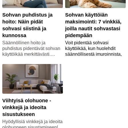
Sohvan puhdistus ja
Sohvan käyttöiän
hoito: Näin pidät
maksimointi: 7 vinkkiä,
sohvasi siistinä ja
joilla nautit sohvastasi
kunnossa
pidempään
Säännöllinen hoito ja
Voit pidentää sohvasi
puhdistus pidentävät sohvan
käyttöikää, kun huolehdit
käyttöikää merkittävästi.
säännöllisestä imuroinnista,
Nappaa Maskun blogista
poistat tahrat heti, suojaat
vinkit, joiden avulla pidät
verhoilun auringolta ja pöyhit
sohvasi hyvässä kunnossa
istuintyynyjä aika ajoin. Näillä
pidempään!
vinkeillä sohva pysyy siistinä
ja ryhdikkäänä vuosia.
Nappaa talteen Maskun
huoltovinkit, jos haluat, että
sohvasi kestää hyvänä
Viihtyisä olohuone -
mahdollisimman pitkään!
vinkkejä ja ideoita
sisustukseen
Hyödyllisiä vinkkejä ja ideoita
olohuoneen sisustamiseen!