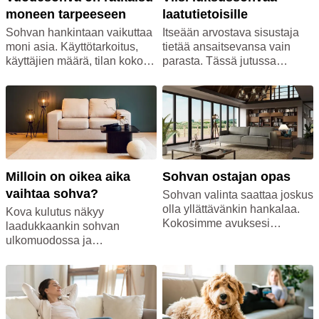
moneen tarpeeseen
laatutietoisille
Sohvan hankintaan vaikuttaa
Itseään arvostava sisustaja
moni asia. Käyttötarkoitus,
tietää ansaitsevansa vain
käyttäjien määrä, tilan koko
parasta. Tässä jutussa
sekä materiaalit. Mukavalla
esittelemme viisi valloittavaa
vuodesohvalla ratkaiset
laatusohvaa, jotka hurmaavat
monta haastetta. Tutustu
niin visuaalisella ilmeellään
vuodesohvavinkkeihin ja
kuin
löydä sopiva ratkaisu
käyttömukavuudellaankin!
monipuolisesta
valikoimastamme kotiin
sekä vapaa-ajan asuntoon.
Milloin on oikea aika
Sohvan ostajan opas
vaihtaa sohva?
Sohvan valinta saattaa joskus
olla yllättävänkin hankalaa.
Kova kulutus näkyy
Kokosimme avuksesi
laadukkaankin sohvan
oppaan, jonka avulla
ulkomuodossa ja
täydellisen yksilön
mukavuudessa ennen pitkää.
löytäminen helpottuu!
Lue Maskun blogista, milloin
kannattaa harkita sohvan
vaihtamista uuteen!