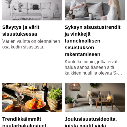
käyttöä. Näitä kaikkia
yhdistää räätälöinti oman
makusi ja persoonallisuutesi
mukaan.
Sävytys ja värit
Syksyn sisustustrendit
Kokosimme tähän
sisustuksessa
ja vinkkejä
ennakkokatsauksen tulevista
tunnelmallisen
Värien valinta on olennainen
sisustustrendeistä sekä vinkit,
osa kodin sisustusta.
sisustuksen
joilla päivität kotisi tyylikkäästi
rakentamiseen
ja edullisesti uuteen vuoteen.
Tutustu trendeihin tarkemmin
Kuulutko niihin, jotka eivät
ja hyödynnä samalla Maskun
halua sanoa ääneen sitä
täsmätarjoukset!
kaikkien huulilla olevaa S-
sanaa, vaan elättelet toiveita
intiaanikesästä? Vai odotatko
kuumeisesti, että saat vetäistä
villasukat jalkaan ja käpertyä
sohvannurkkaan
fiilistelemään pimeneviä
iltoja? Pidimme siitä tai
emme, syksy on saapunut.
Trendikkäimmät
Joulusisustusideoita,
Poimi tästä parhaat vinkit
puutarhakalusteet
joista nautit vielä