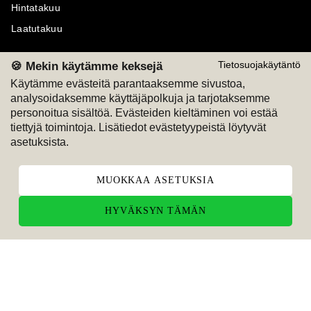
Hintatakuu
Laatutakuu
🍪 Mekin käytämme keksejä
Tietosuojakäytäntö
Käytämme evästeitä parantaaksemme sivustoa,
analysoidaksemme käyttäjäpolkuja ja tarjotaksemme
Maksutavat
Seuraa meitä
personoitua sisältöä. Evästeiden kieltäminen voi estää
tiettyjä toimintoja. Lisätiedot evästetyypeistä löytyvät
M
A
SKU
M
A
SKU
asetuksista.
T
ili
L
a
s
ku
MUOKKAA ASETUKSIA
HYVÄKSYN TÄMÄN
© Maskun Kalustetalo Oy