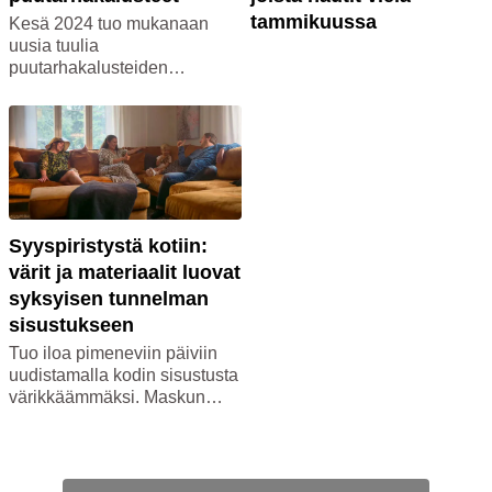
kauden sisustukseen ja
tammikuussa
Kesä 2024 tuo mukanaan
toivota syksy tervetulleeksi
uusia tuulia
kotiisi!
puutarhakalusteiden
maailmaan. Puutarhasta on
tulossa yhä enemmän kodin
keskipiste, jossa nautitaan
kesäpäivistä, illanvietoista ja
rentoutumisesta. Millaiset
kalusteet tekevät
puutarhastasi tämän kesän
kuumimman oleskelupaikan?
Syyspiristystä kotiin:
Tutustutaanpa kesän
värit ja materiaalit luovat
trendikkäimpiin
syksyisen tunnelman
puutarhakalusteisiin!
sisustukseen
Tuo iloa pimeneviin päiviin
uudistamalla kodin sisustusta
värikkäämmäksi. Maskun
blogista löydät vinkit
syksyisen ilmeen luomiseen!