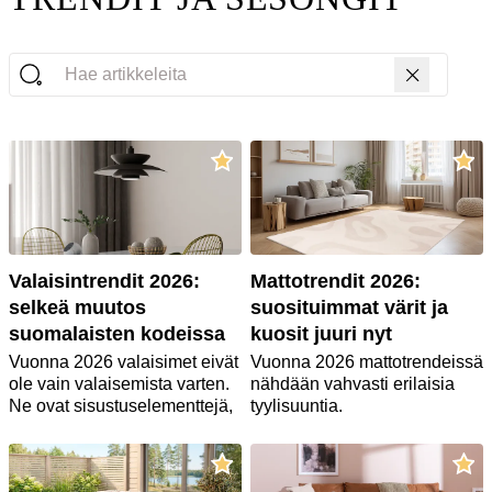
Hae artikkeleita
Valaisintrendit 2026:
Mattotrendit 2026:
selkeä muutos
suosituimmat värit ja
suomalaisten kodeissa
kuosit juuri nyt
Vuonna 2026 valaisimet eivät
Vuonna 2026 mattotrendeissä
ole vain valaisemista varten.
nähdään vahvasti erilaisia
Ne ovat sisustuselementtejä,
tyylisuuntia.
jotka toimivat jopa huoneen
Ensimmäinen selkeä trendi
erottuvimpina esineinä.
on mukavuutta ja rauhaa
Yhteistä uusille suosikeille on
henkivä maanläheinen