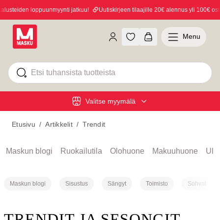
eiden loppuunmyynti jatkuu!
Uutiskirjeen tilaajille 20€ alennus yli 100€ ostoksis
Menu
Valitse myymälä
Etusivu
/
Artikkelit
/
Trendit
Maskun blogi
Ruokailutila
Olohuone
Makuuhuone
Ulko
Maskun blogi
Sisustus
Sängyt
Toimisto
Sohvat
TRENDIT JA SESONGIT