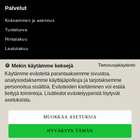
Palvelut
Kokoaminen ja asennus
Tuoteturva
Hintatakuu
Laatutakuu
🍪 Mekin käytämme keksejä
Tietosuojakäytäntö
Käytämme evästeitä parantaaksemme sivustoa,
analysoidaksemme käyttäjäpolkuja ja tarjotaksemme
Maksutavat
Seuraa meitä
personoitua sisältöä. Evästeiden kieltäminen voi estää
tiettyjä toimintoja. Lisätiedot evästetyypeistä löytyvät
M
A
SKU
M
A
SKU
asetuksista.
T
ili
L
a
s
ku
MUOKKAA ASETUKSIA
HYVÄKSYN TÄMÄN