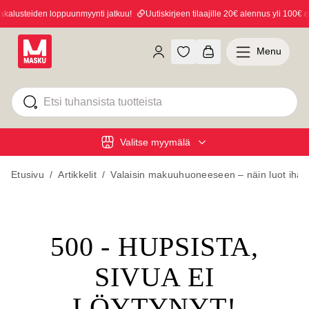
alusteiden loppuunmyynti jatkuu!
Uutiskirjeen tilaajille 20€ alennus yli 100€ os
Menu
Valitse myymälä
Etusivu
/
Artikkelit
/
Valaisin makuuhuoneeseen – näin luot ihan
500 - HUPSISTA,
SIVUA EI
LÖYTYNYT!