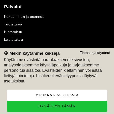
Palvelut
Kokoaminen ja asennus
Tuoteturva
Hintatakuu
Laatutakuu
🍪 Mekin käytämme keksejä
Tietosuojakäytäntö
Käytämme evästeitä parantaaksemme sivustoa,
analysoidaksemme käyttäjäpolkuja ja tarjotaksemme
Maksutavat
Seuraa meitä
personoitua sisältöä. Evästeiden kieltäminen voi estää
tiettyjä toimintoja. Lisätiedot evästetyypeistä löytyvät
M
A
SKU
M
A
SKU
asetuksista.
T
ili
L
a
s
ku
MUOKKAA ASETUKSIA
HYVÄKSYN TÄMÄN