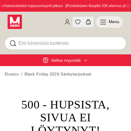
rhakalusteiden loppuunmyynti jatkuu!
Uutiskirjeen tilaajille 20€ alennus yli 100
Menu
Valitse myymälä
Etusivu
/
Black Friday 2026 Sänkytarjoukset
500 - HUPSISTA,
SIVUA EI
LÖYTYNYT!