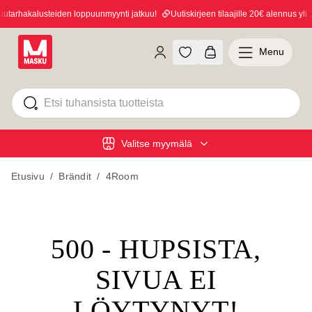
tarhakalusteiden loppuunmyynti jatkuu!
Uutiskirjeen tilaajille 20€ alennus yli 1
Menu
Valitse myymälä
Etusivu
/
Brändit
/
4Room
500 - HUPSISTA,
SIVUA EI
LÖYTYNYT!