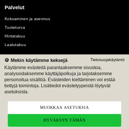
Palvelut
Kokoaminen ja asennus
Tuoteturva
Hintatakuu
Laatutakuu
🍪 Mekin käytämme keksejä
Tietosuojakäytäntö
Käytämme evästeitä parantaaksemme sivustoa,
analysoidaksemme käyttäjäpolkuja ja tarjotaksemme
Maksutavat
Seuraa meitä
personoitua sisältöä. Evästeiden kieltäminen voi estää
tiettyjä toimintoja. Lisätiedot evästetyypeistä löytyvät
M
A
SKU
M
A
SKU
asetuksista.
T
ili
L
a
s
ku
MUOKKAA ASETUKSIA
HYVÄKSYN TÄMÄN