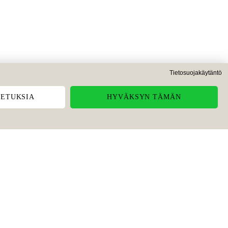
Tietosuojakäytäntö
ETUKSIA
HYVÄKSYN TÄMÄN