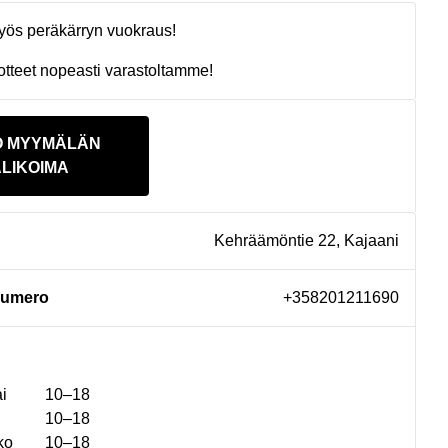
yös peräkärryn vuokraus!
tteet nopeasti varastoltamme!
O MYYMÄLÄN
LIKOIMA
Kehräämöntie 22, Kajaani
numero
+358201211690
i
10–18
10–18
ko
10–18