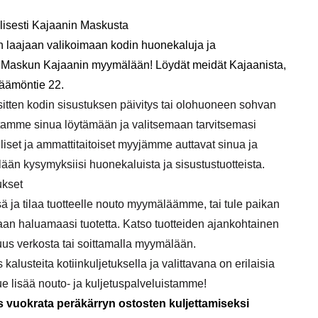
lisesti Kajaanin Maskusta
n laajaan valikoimaan kodin huonekaluja ja
ta Maskun Kajaanin myymälään! Löydät meidät Kajaanista,
äämöntie 22
.
itten kodin sisustuksen päivitys tai olohuoneen sohvan
tamme sinua löytämään ja valitsemaan tarvitsemasi
lliset ja ammattitaitoiset myyjämme auttavat sinua ja
lään kysymyksiisi huonekaluista ja sisustustuotteista.
ukset
ä ja tilaa tuotteelle nouto myymäläämme, tai tule paikan
an haluamaasi tuotetta. Katso tuotteiden ajankohtainen
s verkosta tai soittamalla myymälään.
lusteita kotiinkuljetuksella ja valittavana on erilaisia
e lisää nouto- ja kuljetuspalveluistamme
!
s vuokrata peräkärryn ostosten kuljettamiseksi