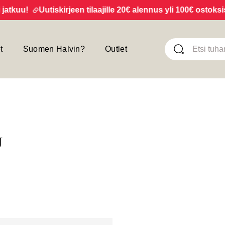
irjeen tilaajille 20€ alennus yli 100€ ostoksista! Tilaa uutis
t
Suomen Halvin?
Outlet
KU