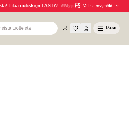
kirje TÄSTÄ!
Myymälöistä 6kk maksuaikaa 0% korolla! Ha
Valitse myymälä
Menu