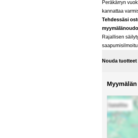
Peräkärryn vuokr
kannattaa varmi
Tehdessäsi ost
myymälänoud
Rajallisen säil
saapumisilmoitu
Nouda tuotteet
Myymälän s