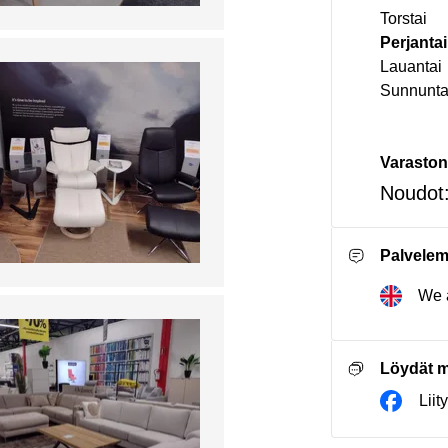
Torstai
Perjantai
Lauantai
Sunnunta
Varaston
Noudot
Palvele
We a
Löydät m
Lii