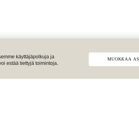
emme käyttäjäpolkuja ja
MUOKKAA AS
 estää tiettyjä toimintoja.