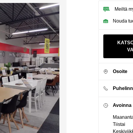
Meiltä m
Nouda tuo
KATS
VA
Osoite
Puhelin
Avoinna
Maananta
Tiistai
Keskiviik