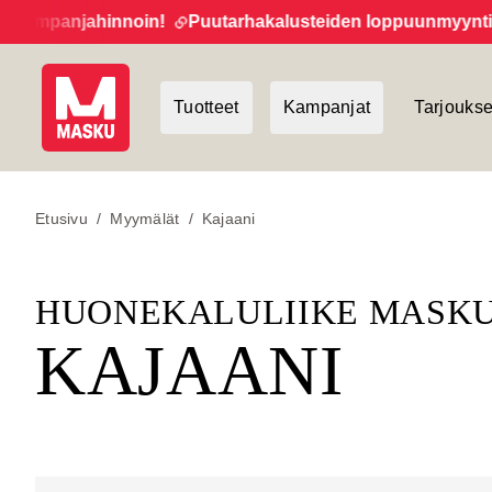
oin!
Puutarhakalusteiden loppuunmyynti jatkuu!
Uutisk
Tuotteet
Kampanjat
Tarjoukse
Etusivu
/
Myymälät
/
Kajaani
HUONEKALULIIKE MAS
KAJAANI