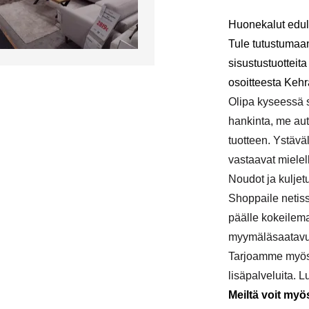
Huonekalut edul
Tule tutustumaa
sisustustuottei
osoitteesta
Kehr
Olipa kyseessä s
hankinta, me au
tuotteen. Ystävä
vastaavat mielel
Noudot ja kuljet
Shoppaile netiss
päälle kokeilema
myymäläsaatavuu
Tarjoamme myös ka
lisäpalveluita.
Lu
Meiltä voit myö