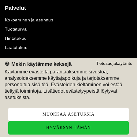
Palvelut
Kokoaminen ja asennus
Tuoteturva
Hintatakuu
Laatutakuu
🍪 Mekin käytämme keksejä
Tietosuojakäytäntö
Käytämme evästeitä parantaaksemme sivustoa,
analysoidaksemme käyttäjäpolkuja ja tarjotaksemme
Maksutavat
Seuraa meitä
personoitua sisältöä. Evästeiden kieltäminen voi estää
tiettyjä toimintoja. Lisätiedot evästetyypeistä löytyvät
M
A
SKU
M
A
SKU
asetuksista.
T
ili
L
a
s
ku
MUOKKAA ASETUKSIA
HYVÄKSYN TÄMÄN