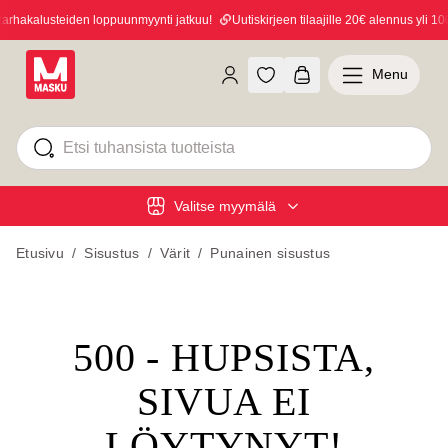
hakalusteiden loppuunmyynti jatkuu!
Uutiskirjeen tilaajille 20€ alennus yli 100
Menu
Valitse myymälä
Etusivu
/
Sisustus
/
Värit
/
Punainen sisustus
500 - HUPSISTA,
SIVUA EI
LÖYTYNYT!