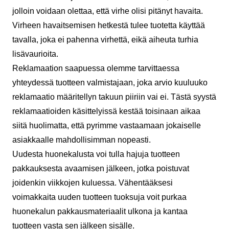
jolloin voidaan olettaa, että virhe olisi pitänyt havaita.
Virheen havaitsemisen hetkestä tulee tuotetta käyttää
tavalla, joka ei pahenna virhettä, eikä aiheuta turhia
lisävaurioita.
Reklamaation saapuessa olemme tarvittaessa
yhteydessä tuotteen valmistajaan, joka arvio kuuluuko
reklamaatio määritellyn takuun piiriin vai ei. Tästä syystä
reklamaatioiden käsittelyissä kestää toisinaan aikaa
siitä huolimatta, että pyrimme vastaamaan jokaiselle
asiakkaalle mahdollisimman nopeasti.
Uudesta huonekalusta voi tulla hajuja tuotteen
pakkauksesta avaamisen jälkeen, jotka poistuvat
joidenkin viikkojen kuluessa. Vähentääksesi
voimakkaita uuden tuotteen tuoksuja voit purkaa
huonekalun pakkausmateriaalit ulkona ja kantaa
tuotteen vasta sen jälkeen sisälle.