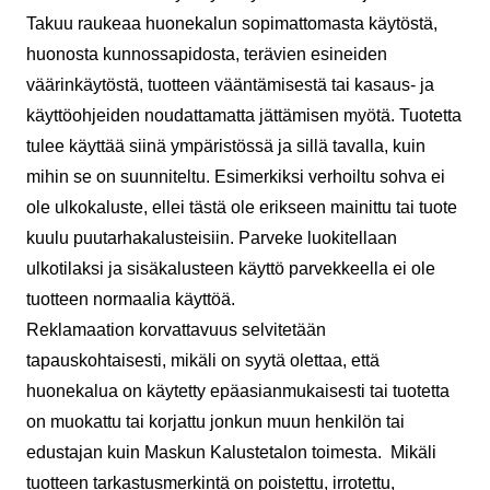
Takuu raukeaa huonekalun sopimattomasta käytöstä,
huonosta kunnossapidosta, terävien esineiden
väärinkäytöstä, tuotteen vääntämisestä tai kasaus- ja
käyttöohjeiden noudattamatta jättämisen myötä. Tuotetta
tulee käyttää siinä ympäristössä ja sillä tavalla, kuin
mihin se on suunniteltu. Esimerkiksi verhoiltu sohva ei
ole ulkokaluste, ellei tästä ole erikseen mainittu tai tuote
kuulu puutarhakalusteisiin. Parveke luokitellaan
ulkotilaksi ja sisäkalusteen käyttö parvekkeella ei ole
tuotteen normaalia käyttöä.
Reklamaation korvattavuus selvitetään
tapauskohtaisesti, mikäli on syytä olettaa, että
huonekalua on käytetty epäasianmukaisesti tai tuotetta
on muokattu tai korjattu jonkun muun henkilön tai
edustajan kuin Maskun Kalustetalon toimesta. Mikäli
tuotteen tarkastusmerkintä on poistettu, irrotettu,