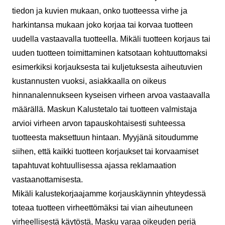
tiedon ja kuvien mukaan, onko tuotteessa virhe ja
harkintansa mukaan joko korjaa tai korvaa tuotteen
uudella vastaavalla tuotteella. Mikäli tuotteen korjaus tai
uuden tuotteen toimittaminen katsotaan kohtuuttomaksi
esimerkiksi korjauksesta tai kuljetuksesta aiheutuvien
kustannusten vuoksi, asiakkaalla on oikeus
hinnanalennukseen kyseisen virheen arvoa vastaavalla
määrällä. Maskun Kalustetalo tai tuotteen valmistaja
arvioi virheen arvon tapauskohtaisesti suhteessa
tuotteesta maksettuun hintaan. Myyjänä sitoudumme
siihen, että kaikki tuotteen korjaukset tai korvaamiset
tapahtuvat kohtuullisessa ajassa reklamaation
vastaanottamisesta.
Mikäli kalustekorjaajamme korjauskäynnin yhteydessä
toteaa tuotteen virheettömäksi tai vian aiheutuneen
virheellisestä käytöstä, Masku varaa oikeuden periä