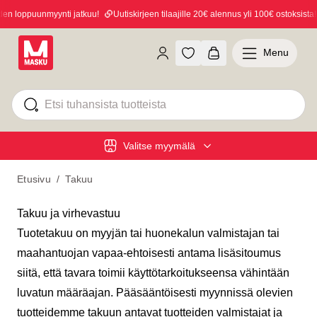
oppuunmyynti jatkuu!
Uutiskirjeen tilaajille 20€ alennus yli 100€ ostoksista! Til
Menu
Valitse myymälä
Etusivu
/
Takuu
Takuu ja virhevastuu
Tuotetakuu on myyjän tai huonekalun valmistajan tai
maahantuojan vapaa-ehtoisesti antama lisäsitoumus
siitä, että tavara toimii käyttötarkoitukseensa vähintään
luvatun määräajan. Pääsääntöisesti myynnissä olevien
tuotteidemme takuun antavat tuotteiden valmistajat ja