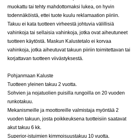
muokattu tai tehty mahdottomaksi lukea, on hyvin
todennäköistä, ettei tuote kuulu reklamaation piiriin.
Takuu ei kata tuotteen virheestä johtuvia välillisiä
vahinkoja tai sellaisia vahinkoja, jotka ovat aiheutuneet
tuotteen käytöstä. Maskun Kalustetalo ei korvaa
vahinkoja, jotka aiheutuvat takuun piiriin toimitettavan tai
korjattavan tuotteen viivästyksestä.
Pohjanmaan Kaluste
Tuotteen yleinen takuu 2 vuotta.
Sohvien ja nojatuolien puisilla rungoilla on 20 vuoden
runkotakuu.
Mekanismeille ja moottoreille valmistaja myöntää 2
vuoden takuun, josta poikkeuksena tuotteisiin saatavat
akut takuu 6 kk.
Superior-istuimien kimmoisuustakuu 10 vuotta.