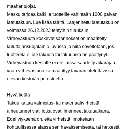
maahantuojat.
Masku tarjoaa kaikille tuotteille vähintään 1000 päivän
laatutakuun. Lue lisää
täältä.
Laajennettu laatutakuu on
voimassa 26.12.2023 tehtyihin tilauksiin.
Virhevastuuta koskevat säännökset on määritelty
kuluttajansuojalain 5 luvussa ja niitä sovelletaan, jos
tuotteella ei ole takuuta tai takuuaika on päättynyt.
Virhevastuun kestolle ei ole laissa säädetty aikarajaa,
vaan virhevastuuaika määrittyy tavaran oletettavissa
olevan kestoiän perusteella.
Hyvä tietää
Takuu kattaa valmistus- tai materiaalivirheistä
aiheutuneet viat, jotka ovat ilmenneet takuuaikana.
Edellytyksenä on, että virheistä ilmoitetaan
kohtuullisessa ajassa sen havaitsemisesta, tai hetkestä