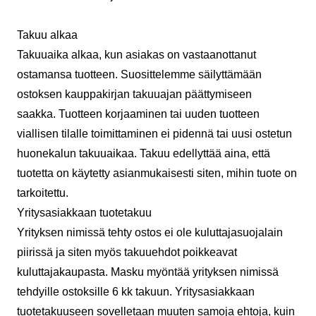
Takuu alkaa
Takuuaika alkaa, kun asiakas on vastaanottanut
ostamansa tuotteen. Suosittelemme säilyttämään
ostoksen kauppakirjan takuuajan päättymiseen
saakka. Tuotteen korjaaminen tai uuden tuotteen
viallisen tilalle toimittaminen ei pidennä tai uusi ostetun
huonekalun takuuaikaa. Takuu edellyttää aina, että
tuotetta on käytetty asianmukaisesti siten, mihin tuote on
tarkoitettu.
Yritysasiakkaan tuotetakuu
Yrityksen nimissä tehty ostos ei ole kuluttajasuojalain
piirissä ja siten myös takuuehdot poikkeavat
kuluttajakaupasta. Masku myöntää yrityksen nimissä
tehdyille ostoksille 6 kk takuun. Yritysasiakkaan
tuotetakuuseen sovelletaan muuten samoja ehtoja, kuin