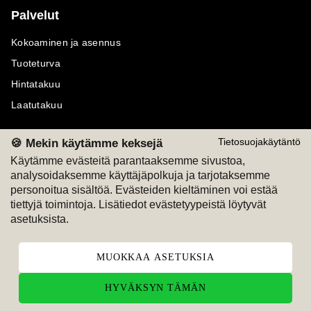
Palvelut
Kokoaminen ja asennus
Tuoteturva
Hintatakuu
Laatutakuu
🍪 Mekin käytämme keksejä
Tietosuojakäytäntö
Käytämme evästeitä parantaaksemme sivustoa,
analysoidaksemme käyttäjäpolkuja ja tarjotaksemme
Maksutavat
Seuraa meitä
personoitua sisältöä. Evästeiden kieltäminen voi estää
tiettyjä toimintoja. Lisätiedot evästetyypeistä löytyvät
M
A
SKU
M
A
SKU
asetuksista.
T
ili
L
a
s
ku
MUOKKAA ASETUKSIA
HYVÄKSYN TÄMÄN