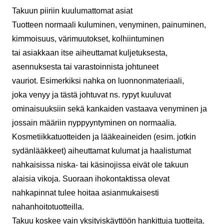
Takuun piiriin kuulumattomat asiat
Tuotteen normaali kuluminen, venyminen, painuminen,
kimmoisuus, värimuutokset, kolhiintuminen
tai asiakkaan itse aiheuttamat kuljetuksesta,
asennuksesta tai varastoinnista johtuneet
vauriot. Esimerkiksi nahka on luonnonmateriaali,
joka venyy ja tästä johtuvat ns. rypyt kuuluvat
ominaisuuksiin sekä kankaiden vastaava venyminen ja
jossain määriin nyppyyntyminen on normaalia.
Kosmetiikkatuotteiden ja lääkeaineiden (esim. jotkin
sydänlääkkeet) aiheuttamat kulumat ja haalistumat
nahkaisissa niska- tai käsinojissa eivät ole takuun
alaisia vikoja. Suoraan ihokontaktissa olevat
nahkapinnat tulee hoitaa asianmukaisesti
nahanhoitotuotteilla.
Takuu koskee vain yksityiskäyttöön hankittuja tuotteita.