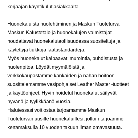
korjaajan käyntikulut asiakkaalta.
Huonekaluista huolehtiminen ja Maskun Tuoteturva
Maskun Kalustetalo ja huonekalujen valmistajat
noudattavat huonekaluteollisuudessa suositeltuja ja
käytettyjä tiukkoja laatustandardeja.
Myös huonekalut kaipaavat imurointia, puhdistusta ja
huolenpitoa. Löydät myymälöistä ja
verkkokaupastamme kankaiden ja nahan hoitoon
suosittelemamme vesipohjaiset
Leather Master -tuotteet
ja käyttöohjeet. Hyvin hoidetut huonekalut säilyvät
hyvänä ja tyylikkäänä vuosia.
Halutessasi voit ostaa tarjoamamme
Maskun
Tuoteturvan
uusille huonekaluillesi, jolloin tarjoamme
kertamaksulla 10 vuoden takuun ilman omavastuuta.