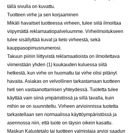
tällä sivulla on kuvattu.
Tuotteen virhe ja sen korjaaminen
Mikäli havaitset tuotteessa virheen, tulee siitä ilmoittaa
viipymättä
reklamaatiopalveluumme
. Virheilmoitukseen
tulee sisällyttää kuvat ja tieto virheestä, sekä
kauppasopimusnumerosi.
Takuun piiriin liittyvistä reklamaatioista on ilmoitettava
viimeistään yhden (1) kuukauden kuluessa siitä
hetkestä, kun virhe on huomattu tai virhe olisi pitänyt
havaita. Asiakas on velvollinen tarkastamaan tuotteen
heti sen vastaanottamisen yhteydessä. Tuotetta tulee
käyttää vain siinä ympäristössä ja sillä tavalla, kuin
mihin se on suunniteltu. Virheen arvioinnissa tuotetta
tarkastellaan sen normaalissa käyttöympäristössä ja
asennossa niin, että tuote on täysin oikein kasattu.
Maskun Kalustetalo tai tuotteen valmistaja arvioi saadun