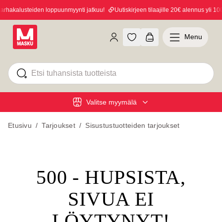
hakalusteiden loppuunmyynti jatkuu!
Uutiskirjeen tilaajille 20€ alennus yli 100€
Menu
Valitse myymälä
Etusivu
/
Tarjoukset
/
Sisustustuotteiden tarjoukset
500 - HUPSISTA,
SIVUA EI
LÖYTYNYT!