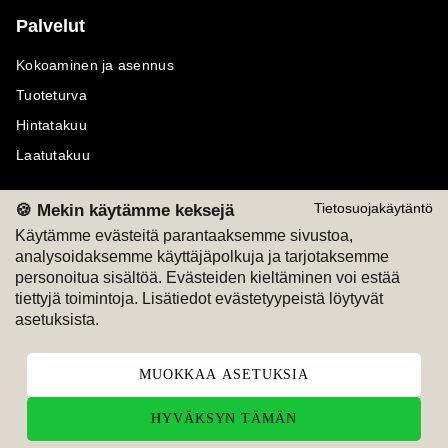
Palvelut
Kokoaminen ja asennus
Tuoteturva
Hintatakuu
Laatutakuu
🍪 Mekin käytämme keksejä
Tietosuojakäytäntö
Käytämme evästeitä parantaaksemme sivustoa,
analysoidaksemme käyttäjäpolkuja ja tarjotaksemme
Maksutavat
Seuraa meitä
personoitua sisältöä. Evästeiden kieltäminen voi estää
tiettyjä toimintoja. Lisätiedot evästetyypeistä löytyvät
M
A
SKU
M
A
SKU
asetuksista.
T
ili
L
a
s
ku
MUOKKAA ASETUKSIA
HYVÄKSYN TÄMÄN