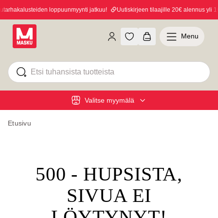
arhakalusteiden loppuunmyynti jatkuu!
Uutiskirjeen tilaajille 20€ alennus yli 10
Menu
Valitse myymälä
Etusivu
500 - HUPSISTA,
SIVUA EI
LÖYTYNYT!