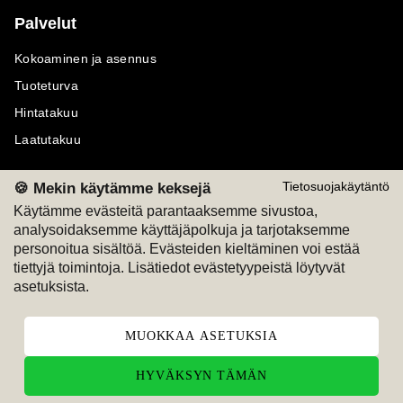
Palvelut
Kokoaminen ja asennus
Tuoteturva
Hintatakuu
Laatutakuu
🍪 Mekin käytämme keksejä
Tietosuojakäytäntö
Käytämme evästeitä parantaaksemme sivustoa,
analysoidaksemme käyttäjäpolkuja ja tarjotaksemme
Maksutavat
Seuraa meitä
personoitua sisältöä. Evästeiden kieltäminen voi estää
tiettyjä toimintoja. Lisätiedot evästetyypeistä löytyvät
M
A
SKU
M
A
SKU
asetuksista.
T
ili
L
a
s
ku
MUOKKAA ASETUKSIA
HYVÄKSYN TÄMÄN