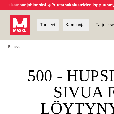
et kampanjahinnoin!
Puutarhakalusteiden loppuunmyynti 
Tuotteet
Kampanjat
Tarjoukse
Etusivu
500 - HUPS
SIVUA 
LÖYTYN