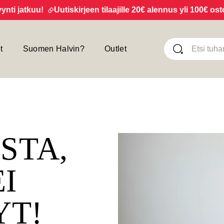
jatkuu!
Uutiskirjeen tilaajille 20€ alennus yli 100€ ostoksi
t
Suomen Halvin?
Outlet
ISTA,
EI
YT!