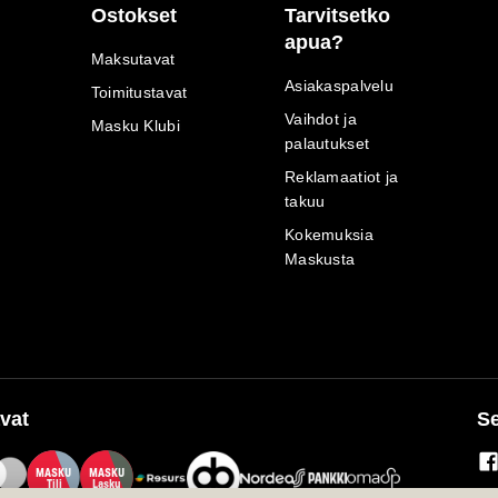
Ostokset
Tarvitsetko
apua?
Maksutavat
Asiakaspalvelu
Toimitustavat
Vaihdot ja
Masku Klubi
palautukset
Reklamaatiot ja
takuu
Kokemuksia
Maskusta
vat
Se
M
A
SKU
M
A
SKU
T
ili
L
a
s
ku