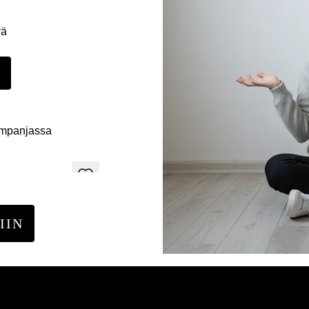
yä
E
ampanjassa
IIN