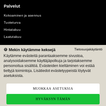
Palvelut
Kokoaminen ja asennus
Tuoteturva
Hintatakuu
Laatutakuu
🍪 Mekin käytämme keksejä
Tietosuojakäytäntö
Käytämme evästeitä parantaaksemme sivustoa,
analysoidaksemme käyttäjäpolkuja ja tarjotaksemme
Maksutavat
Seuraa meitä
personoitua sisältöä. Evästeiden kieltäminen voi estää
tiettyjä toimintoja. Lisätiedot evästetyypeistä löytyvät
M
A
SKU
M
A
SKU
asetuksista.
T
ili
L
a
s
ku
MUOKKAA ASETUKSIA
HYVÄKSYN TÄMÄN