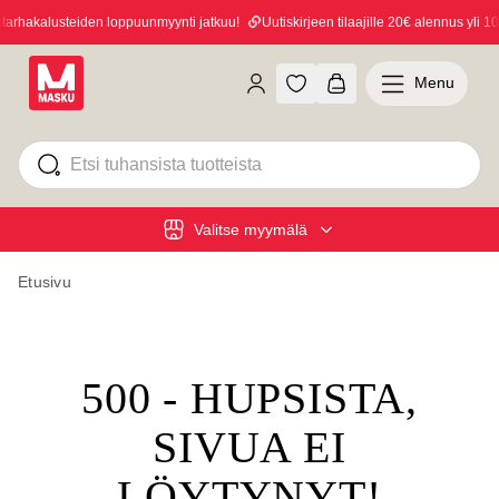
rhakalusteiden loppuunmyynti jatkuu!
Uutiskirjeen tilaajille 20€ alennus yli 100
Menu
Valitse myymälä
Etusivu
500 - HUPSISTA,
SIVUA EI
LÖYTYNYT!