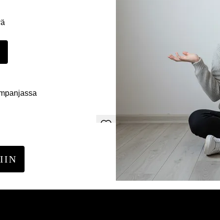
yä
E
ampanjassa
IIN