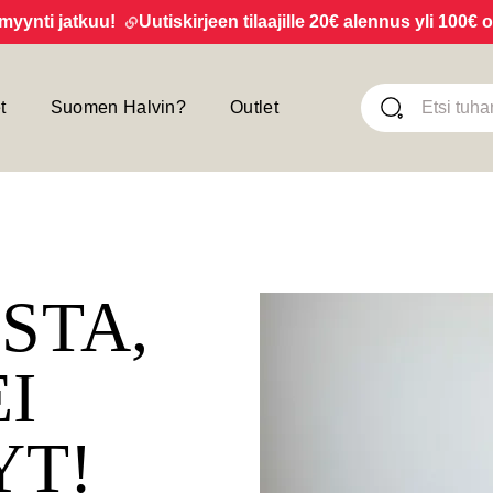
ti jatkuu!
Uutiskirjeen tilaajille 20€ alennus yli 100€ ost
t
Suomen Halvin?
Outlet
ISTA,
EI
YT!