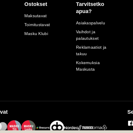
Ostokset
Tarvitsetko
apua?
Maksutavat
Asiakaspalvelu
Toimitustavat
Vaihdot ja
Masku Klubi
palautukset
Reklamaatiot ja
takuu
Kokemuksia
Maskusta
vat
Se
M
A
SKU
M
A
SKU
T
ili
L
a
s
ku