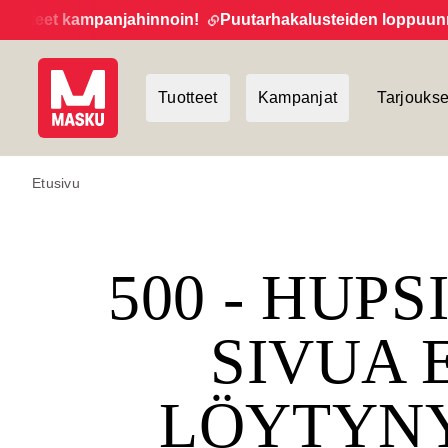
otteet kampanjahinnoin!
Puutarhakalusteiden loppuunmyyn
Tuotteet
Kampanjat
Tarjoukse
Etusivu
500 - HUPS
SIVUA 
LÖYTYN