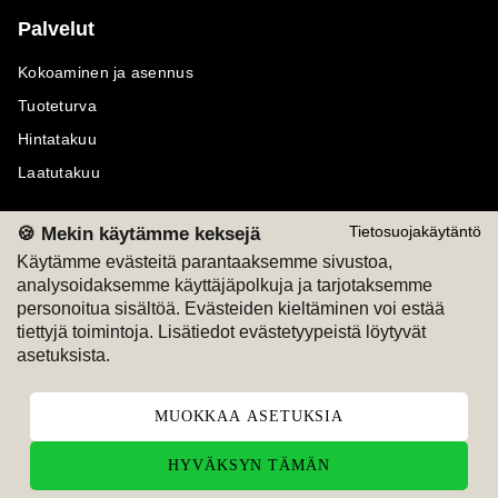
Palvelut
Kokoaminen ja asennus
Tuoteturva
Hintatakuu
Laatutakuu
🍪 Mekin käytämme keksejä
Tietosuojakäytäntö
Käytämme evästeitä parantaaksemme sivustoa,
analysoidaksemme käyttäjäpolkuja ja tarjotaksemme
Maksutavat
Seuraa meitä
personoitua sisältöä. Evästeiden kieltäminen voi estää
tiettyjä toimintoja. Lisätiedot evästetyypeistä löytyvät
M
A
SKU
M
A
SKU
asetuksista.
T
ili
L
a
s
ku
MUOKKAA ASETUKSIA
HYVÄKSYN TÄMÄN