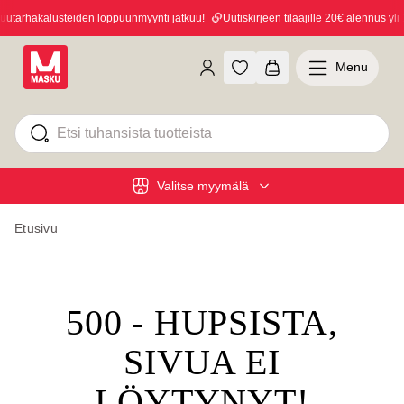
tarhakalusteiden loppuunmyynti jatkuu!
Uutiskirjeen tilaajille 20€ alennus yli 1
Menu
Valitse myymälä
Etusivu
500 - HUPSISTA,
SIVUA EI
LÖYTYNYT!