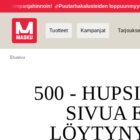
 kampanjahinnoin!
Puutarhakalusteiden loppuunmyynti ja
Tuotteet
Kampanjat
Tarjoukse
Etusivu
500 - HUPS
SIVUA 
LÖYTYN