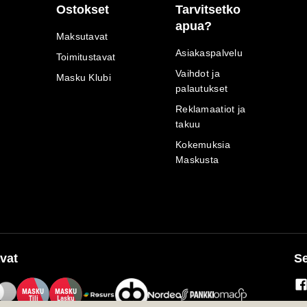
Ostokset
Tarvitsetko
apua?
Maksutavat
Asiakaspalvelu
Toimitustavat
Vaihdot ja
Masku Klubi
palautukset
Reklamaatiot ja
takuu
Kokemuksia
Maskusta
vat
Se
M
A
SKU
M
A
SKU
T
ili
L
a
s
ku