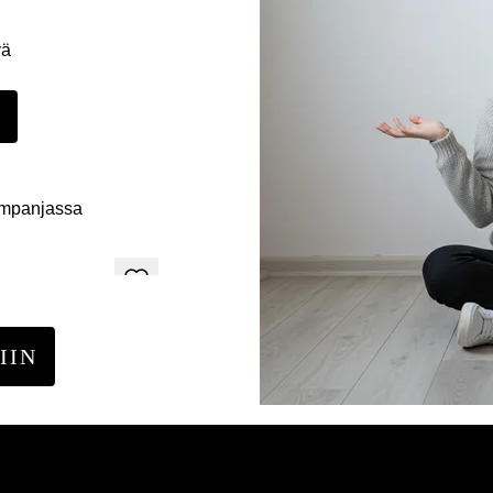
yä
E
ampanjassa
IIN