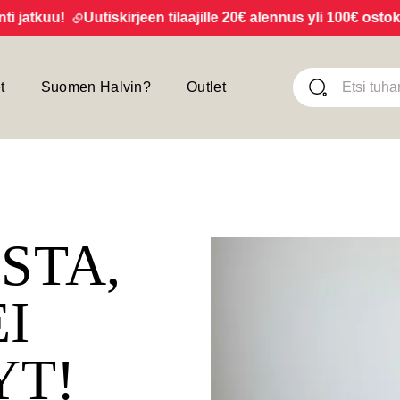
tkuu!
Uutiskirjeen tilaajille 20€ alennus yli 100€ ostoksist
t
Suomen Halvin?
Outlet
ISTA,
EI
YT!