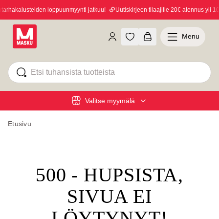
rhakalusteiden loppuunmyynti jatkuu!
Uutiskirjeen tilaajille 20€ alennus yli 100
Menu
Valitse myymälä
Etusivu
500 - HUPSISTA,
SIVUA EI
LÖYTYNYT!