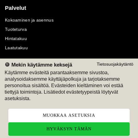
Palvelut
Kokoaminen ja asennus
Tuoteturva
Hintatakuu
Laatutakuu
🍪 Mekin käytämme keksejä
Tietosuojakäytäntö
Käytämme evästeitä parantaaksemme sivustoa,
analysoidaksemme käyttäjäpolkuja ja tarjotaksemme
Maksutavat
Seuraa meitä
personoitua sisältöä. Evästeiden kieltäminen voi estää
tiettyjä toimintoja. Lisätiedot evästetyypeistä löytyvät
M
A
SKU
M
A
SKU
asetuksista.
T
ili
L
a
s
ku
MUOKKAA ASETUKSIA
HYVÄKSYN TÄMÄN