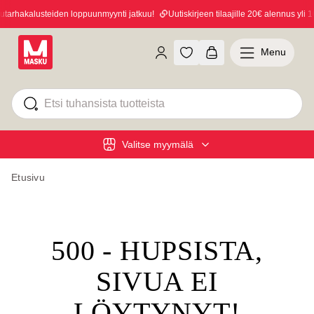
arhakalusteiden loppuunmyynti jatkuu!
Uutiskirjeen tilaajille 20€ alennus yli 10
Menu
Valitse myymälä
Etusivu
500 - HUPSISTA,
SIVUA EI
LÖYTYNYT!