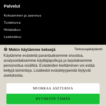
Palvelut
Kokoaminen ja asennus
Tuoteturva
Hintatakuu
Laatutakuu
🍪 Mekin käytämme keksejä
Tietosuojakäytäntö
Käytämme evästeitä parantaaksemme sivustoa,
analysoidaksemme käyttäjäpolkuja ja tarjotaksemme
Maksutavat
Seuraa meitä
personoitua sisältöä. Evästeiden kieltäminen voi estää
tiettyjä toimintoja. Lisätiedot evästetyypeistä löytyvät
M
A
SKU
M
A
SKU
asetuksista.
T
ili
L
a
s
ku
MUOKKAA ASETUKSIA
HYVÄKSYN TÄMÄN