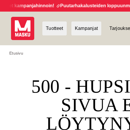
eet kampanjahinnoin!
Puutarhakalusteiden loppuunmyynti k
Tuotteet
Kampanjat
Tarjoukse
Etusivu
500 - HUPS
SIVUA 
LÖYTYN