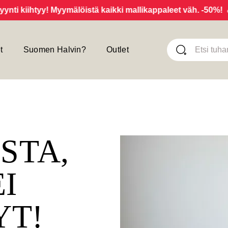
iihtyy! Myymälöistä kaikki mallikappaleet väh. -50%!
Uut
t
Suomen Halvin?
Outlet
ISTA,
EI
YT!