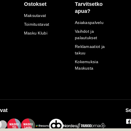
Ostokset
Tarvitsetko
apua?
Maksutavat
Asiakaspalvelu
Toimitustavat
Vaihdot ja
Masku Klubi
palautukset
Reklamaatiot ja
takuu
Kokemuksia
Maskusta
vat
Se
M
A
SKU
M
A
SKU
T
ili
L
a
s
ku