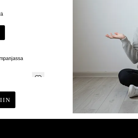
yä
E
ampanjassa
IIN