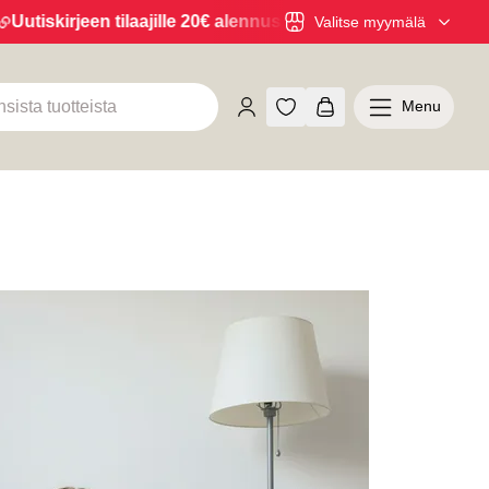
iskirjeen tilaajille 20€ alennus yli 100€ ostoksista! Tilaa uu
Valitse myymälä
Menu