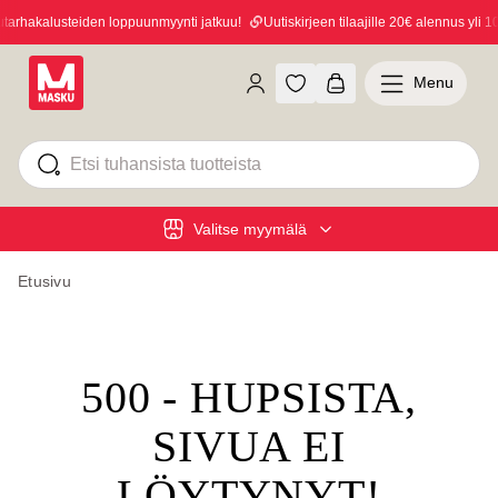
rhakalusteiden loppuunmyynti jatkuu!
Uutiskirjeen tilaajille 20€ alennus yli 10
Menu
Valitse myymälä
Etusivu
500 - HUPSISTA,
SIVUA EI
LÖYTYNYT!