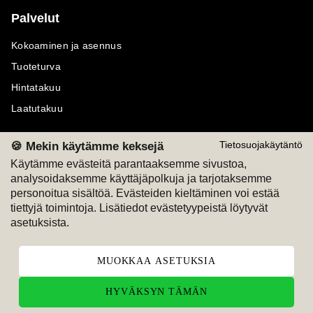
Palvelut
Kokoaminen ja asennus
Tuoteturva
Hintatakuu
Laatutakuu
🍪 Mekin käytämme keksejä
Tietosuojakäytäntö
Käytämme evästeitä parantaaksemme sivustoa,
analysoidaksemme käyttäjäpolkuja ja tarjotaksemme
Maksutavat
Seuraa meitä
personoitua sisältöä. Evästeiden kieltäminen voi estää
tiettyjä toimintoja. Lisätiedot evästetyypeistä löytyvät
M
A
SKU
M
A
SKU
asetuksista.
T
ili
L
a
s
ku
MUOKKAA ASETUKSIA
HYVÄKSYN TÄMÄN