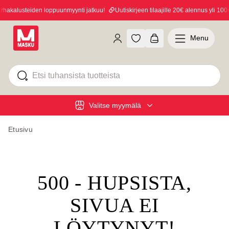
akalusteiden loppuunmyynti jatkuu!
Uutiskirjeen tilaajille 20€ alennus yli 100€ 
Menu
Valitse myymälä
Etusivu
500 - HUPSISTA,
SIVUA EI
LÖYTYNYT!