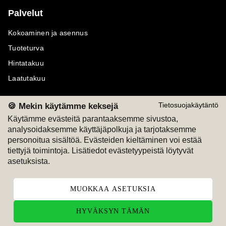
Palvelut
Kokoaminen ja asennus
Tuoteturva
Hintatakuu
Laatutakuu
🍪 Mekin käytämme keksejä
Tietosuojakäytäntö
Käytämme evästeitä parantaaksemme sivustoa,
analysoidaksemme käyttäjäpolkuja ja tarjotaksemme
Maksutavat
Seuraa meitä
personoitua sisältöä. Evästeiden kieltäminen voi estää
tiettyjä toimintoja. Lisätiedot evästetyypeistä löytyvät
M
A
SKU
M
A
SKU
asetuksista.
T
ili
L
a
s
ku
MUOKKAA ASETUKSIA
HYVÄKSYN TÄMÄN