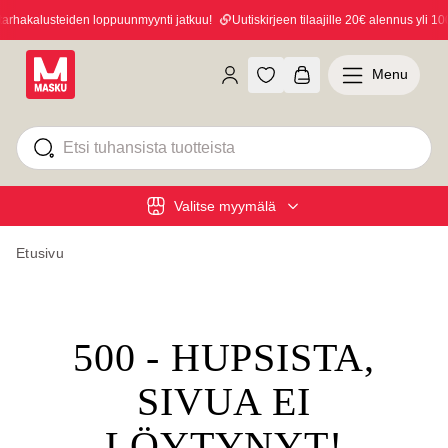
hakalusteiden loppuunmyynti jatkuu!
Uutiskirjeen tilaajille 20€ alennus yli 100
Menu
Valitse myymälä
Etusivu
500 - HUPSISTA,
SIVUA EI
LÖYTYNYT!