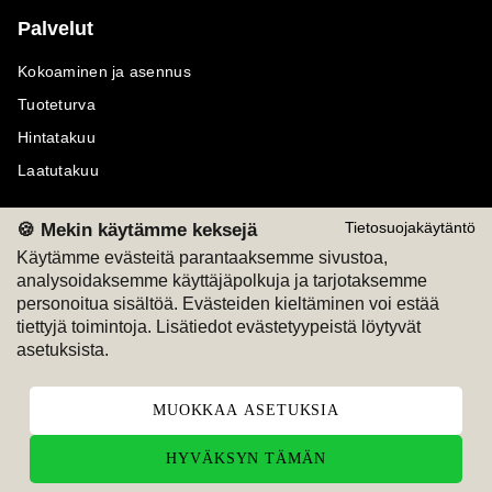
Palvelut
Kokoaminen ja asennus
Tuoteturva
Hintatakuu
Laatutakuu
🍪 Mekin käytämme keksejä
Tietosuojakäytäntö
Käytämme evästeitä parantaaksemme sivustoa,
analysoidaksemme käyttäjäpolkuja ja tarjotaksemme
Maksutavat
Seuraa meitä
personoitua sisältöä. Evästeiden kieltäminen voi estää
tiettyjä toimintoja. Lisätiedot evästetyypeistä löytyvät
M
A
SKU
M
A
SKU
asetuksista.
T
ili
L
a
s
ku
MUOKKAA ASETUKSIA
HYVÄKSYN TÄMÄN