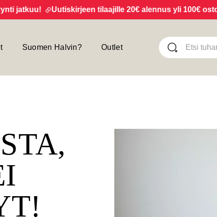
jatkuu!
Uutiskirjeen tilaajille 20€ alennus yli 100€ ostoksi
t
Suomen Halvin?
Outlet
ISTA,
EI
YT!