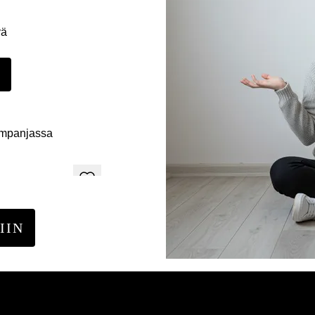
yä
E
ampanjassa
IIN