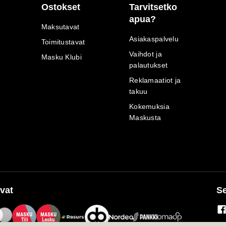
Ostokset
Tarvitsetko
apua?
Maksutavat
Asiakaspalvelu
Toimitustavat
Vaihdot ja
Masku Klubi
palautukset
Reklamaatiot ja
takuu
Kokemuksia
Maskusta
vat
Se
M
A
SKU
M
A
SKU
T
ili
L
a
s
ku