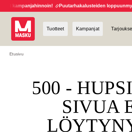
et kampanjahinnoin!
Puutarhakalusteiden loppuunmyynti 
Tuotteet
Kampanjat
Tarjoukse
Etusivu
500 - HUPS
SIVUA 
LÖYTYN