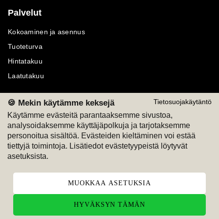
Palvelut
Kokoaminen ja asennus
Tuoteturva
Hintatakuu
Laatutakuu
🍪 Mekin käytämme keksejä
Tietosuojakäytäntö
Käytämme evästeitä parantaaksemme sivustoa,
analysoidaksemme käyttäjäpolkuja ja tarjotaksemme
Maksutavat
Seuraa meitä
personoitua sisältöä. Evästeiden kieltäminen voi estää
tiettyjä toimintoja. Lisätiedot evästetyypeistä löytyvät
M
A
SKU
M
A
SKU
asetuksista.
T
ili
L
a
s
ku
MUOKKAA ASETUKSIA
HYVÄKSYN TÄMÄN