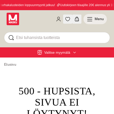
rhakalusteiden loppuunmyynti jatkuu!
Uutiskirjeen tilaajille 20€ alennus yli 100
Menu
Valitse myymälä
Etusivu
500 - HUPSISTA,
SIVUA EI
LÖYTYNYT!