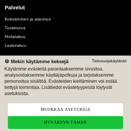
Palvelut
Kokoaminen ja asennus
Tuoteturva
Hintatakuu
Laatutakuu
🍪 Mekin käytämme keksejä
Tietosuojakäytäntö
Käytämme evästeitä parantaaksemme sivustoa,
analysoidaksemme käyttäjäpolkuja ja tarjotaksemme
Maksutavat
Seuraa meitä
personoitua sisältöä. Evästeiden kieltäminen voi estää
tiettyjä toimintoja. Lisätiedot evästetyypeistä löytyvät
M
A
SKU
M
A
SKU
asetuksista.
T
ili
L
a
s
ku
MUOKKAA ASETUKSIA
HYVÄKSYN TÄMÄN