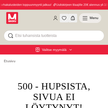
rhakalusteiden loppuunmyynti jatkuu!
Uutiskirjeen tilaajille 20€ alennus yli 100
Menu
Valitse myymälä
Etusivu
500 - HUPSISTA,
SIVUA EI
LÖYTYNYT!