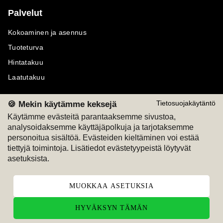
Palvelut
Kokoaminen ja asennus
Tuoteturva
Hintatakuu
Laatutakuu
🍪 Mekin käytämme keksejä
Tietosuojakäytäntö
Käytämme evästeitä parantaaksemme sivustoa,
analysoidaksemme käyttäjäpolkuja ja tarjotaksemme
Maksutavat
Seuraa meitä
personoitua sisältöä. Evästeiden kieltäminen voi estää
tiettyjä toimintoja. Lisätiedot evästetyypeistä löytyvät
M
A
SKU
M
A
SKU
asetuksista.
T
ili
L
a
s
ku
MUOKKAA ASETUKSIA
HYVÄKSYN TÄMÄN