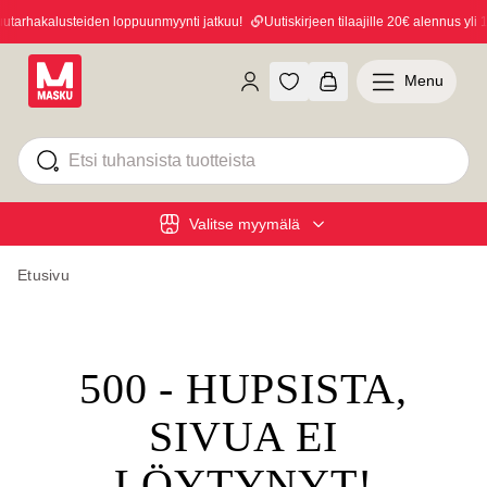
arhakalusteiden loppuunmyynti jatkuu!
Uutiskirjeen tilaajille 20€ alennus yli 1
Menu
Valitse myymälä
Etusivu
500 - HUPSISTA,
SIVUA EI
LÖYTYNYT!