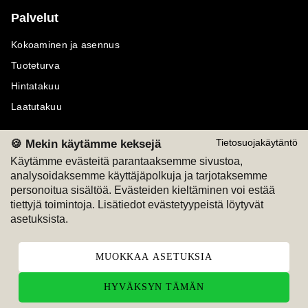
Palvelut
Kokoaminen ja asennus
Tuoteturva
Hintatakuu
Laatutakuu
🍪 Mekin käytämme keksejä
Tietosuojakäytäntö
Käytämme evästeitä parantaaksemme sivustoa,
analysoidaksemme käyttäjäpolkuja ja tarjotaksemme
Maksutavat
Seuraa meitä
personoitua sisältöä. Evästeiden kieltäminen voi estää
tiettyjä toimintoja. Lisätiedot evästetyypeistä löytyvät
M
A
SKU
M
A
SKU
asetuksista.
T
ili
L
a
s
ku
MUOKKAA ASETUKSIA
HYVÄKSYN TÄMÄN