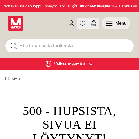
tarhakalusteiden loppuunmyynti jatkuu!
Uutiskirjeen tilaajille 20€ alennus yli 1
Menu
Valitse myymälä
Etusivu
500 - HUPSISTA,
SIVUA EI
LÖYTYNYT!