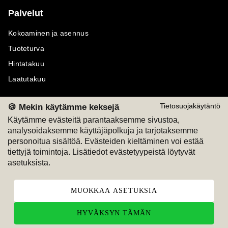
Palvelut
Kokoaminen ja asennus
Tuoteturva
Hintatakuu
Laatutakuu
🍪 Mekin käytämme keksejä
Tietosuojakäytäntö
Käytämme evästeitä parantaaksemme sivustoa,
analysoidaksemme käyttäjäpolkuja ja tarjotaksemme
Maksutavat
Seuraa meitä
personoitua sisältöä. Evästeiden kieltäminen voi estää
tiettyjä toimintoja. Lisätiedot evästetyypeistä löytyvät
M
A
SKU
M
A
SKU
asetuksista.
T
ili
L
a
s
ku
MUOKKAA ASETUKSIA
HYVÄKSYN TÄMÄN