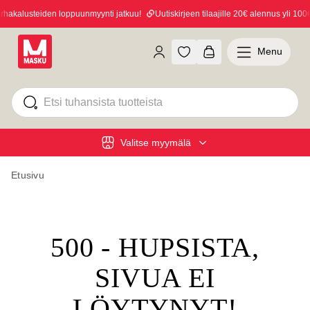
akalusteiden loppuunmyynti jatkuu!
Uutiskirjeen tilaajille 20€ alennus yli 100€ 
Menu
Valitse myymälä
Etusivu
500 - HUPSISTA,
SIVUA EI
LÖYTYNYT!