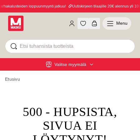
hakalusteiden loppuunmyynti jatkuu!
Uutiskirjeen tilaajille 20€ alennus yli 100€
Menu
Valitse myymälä
Etusivu
500 - HUPSISTA,
SIVUA EI
LÖYTYNYT!