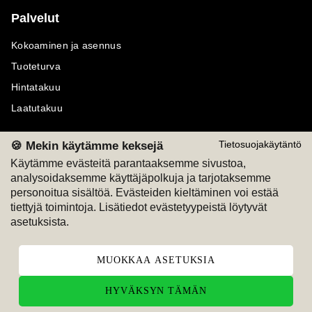
Palvelut
Kokoaminen ja asennus
Tuoteturva
Hintatakuu
Laatutakuu
🍪 Mekin käytämme keksejä
Tietosuojakäytäntö
Käytämme evästeitä parantaaksemme sivustoa,
analysoidaksemme käyttäjäpolkuja ja tarjotaksemme
Maksutavat
Seuraa meitä
personoitua sisältöä. Evästeiden kieltäminen voi estää
tiettyjä toimintoja. Lisätiedot evästetyypeistä löytyvät
M
A
SKU
M
A
SKU
asetuksista.
T
ili
L
a
s
ku
MUOKKAA ASETUKSIA
HYVÄKSYN TÄMÄN